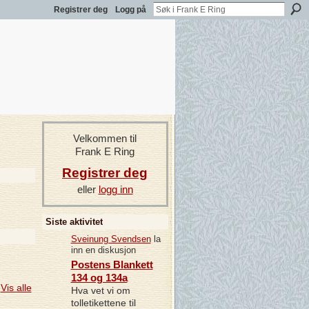
Registrer deg
Logg på
Velkommen til
Frank E Ring
Registrer deg
eller
logg inn
Siste aktivitet
Sveinung Svendsen
la
inn en diskusjon
Postens Blankett
134 og 134a
Vis alle
Hva vet vi om
tolletikettene til