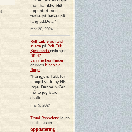
men har ikke blitt
oppdatert med
r!
tanke på lenker på
lang tid.De…"
mar 20, 2024
Rolf Erik Sjøstrand
svarte
på
Rolf Erik
Sjøstrands
diskusjon
NK 42
vannmerkestillinger
i
gruppen
Klassisk
Norge
"Hei igjen. Takk for
innspill vedr. ny NK
Inge. Denne NK’en
måtte jeg bare
skaffe…"
mar 5, 2024
Trond Rosseland
la inn
en diskusjon
oppdatering