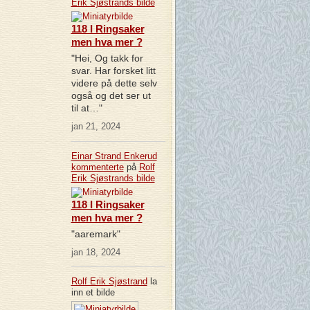
Erik Sjøstrands
bilde
118 I Ringsaker
men hva mer ?
"Hei, Og takk for
svar. Har forsket litt
videre på dette selv
også og det ser ut
til at…"
jan 21, 2024
Einar Strand Enkerud
kommenterte
på
Rolf
Erik Sjøstrands
bilde
118 I Ringsaker
men hva mer ?
"aaremark"
jan 18, 2024
Rolf Erik Sjøstrand
la
inn et bilde