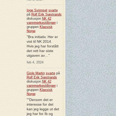
Inge Svinnset
svarte
på
Rolf Erik Sjøstrands
diskusjon
NK 42
vannmerkestillinger
i
gruppen
Klassisk
Norge
"Bra initiativ. Her er
vist til NK 2014.
Hvis jeg har forstått
det rett har siste
utgaven av…"
feb 4, 2024
Gisle Martin
svarte
på
Rolf Erik Sjøstrands
diskusjon
NK 42
vannmerkestillinger
i
gruppen
Klassisk
Norge
""Dersom det er
interesse for det
kan jeg legge ut det
jeg har for Ib og