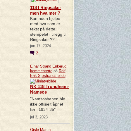
118 I Ringsaker
men hva mer ?
Kan noen hjelpe
med hva som er
tekst på dette
stempelet i tillegg til
Ringsaker ??
jan 17, 2024
2
Einar Strand Enkerud
kommenterte
på
Rolf
Erik Sjøstrands
bilde
NK 118 Trondheim-
Namsos
"Namsosbanen ble
ikke offisielt åpnet
før i 1934-35"
jul 3, 2023
Gisle Martin