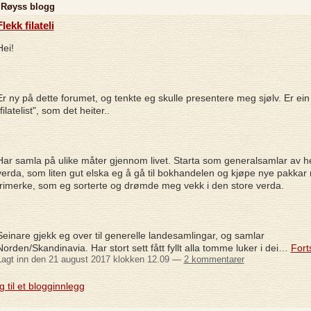
 Røyss blogg
Flekk filateli
Hei!
Er ny på dette forumet, og tenkte eg skulle presentere meg sjølv. Er ein 
filatelist", som det heiter..
Har samla på ulike måter gjennom livet. Starta som generalsamlar av he
verda, som liten gut elska eg å gå til bokhandelen og kjøpe nye pakkar
frimerke, som eg sorterte og drømde meg vekk i den store verda.
Seinare gjekk eg over til generelle landesamlingar, og samlar
Norden/Skandinavia. Har stort sett fått fyllt alla tomme luker i dei…
Fort
Lagt inn den 21 august 2017 klokken 12.09 —
2 kommentarer
 til et blogginnlegg