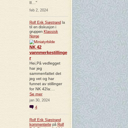
II…"
feb 2, 2024
Rolf Erik Sjøstrand
la
til en diskusjon i
gruppen
Klassisk
Norge
NK 42
vannmerkestillinge
r
Hei,På vedlegget
har jeg
sammenfattet det
jeg vet og har
funnet av stillinger
for NK 42Ia:…
Se mer
jan 30, 2024
4
Rolf Erik Sjøstrand
kommenterte
på
Rolf