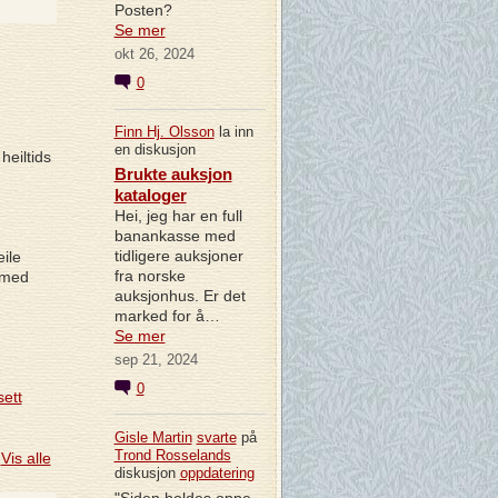
Posten?
Se mer
okt 26, 2024
0
Finn Hj. Olsson
la inn
en diskusjon
heiltids
Brukte auksjon
kataloger
Hei, jeg har en full
banankasse med
tidligere auksjoner
ile
fra norske
 med
auksjonhus. Er det
marked for å…
Se mer
sep 21, 2024
0
sett
Gisle Martin
svarte
på
Trond Rosselands
Vis alle
diskusjon
oppdatering
"Siden holdes oppe