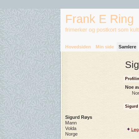
Frank E Ring
frimerker og postkort som kul
Hovedsiden
Min side
Samlere
Sig
Profili
Noe av
Nor
Sigurd
Sigurd Røys
Mann
Volda
Legg
Norge