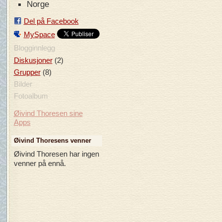
Norge
Del på Facebook
MySpace
Blogginnlegg
(2)
Diskusjoner
(8)
Grupper
Bilder
Fotoalbum
Øivind Thoresen sine
Apps
Øivind Thoresens venner
Øivind Thoresen har ingen
venner på ennå.