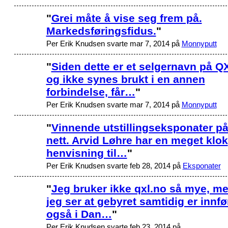
"
Grei måte å vise seg frem på.
Markedsføringsfidus.
"
Per Erik Knudsen svarte mar 7, 2014 på
Monnyputt
"
Siden dette er et selgernavn på Q
og ikke synes brukt i en annen
forbindelse, får…
"
Per Erik Knudsen svarte mar 7, 2014 på
Monnyputt
"
Vinnende utstillingseksponater p
nett. Arvid Løhre har en meget klok
henvisning til…
"
Per Erik Knudsen svarte feb 28, 2014 på
Eksponater
"
Jeg bruker ikke qxl.no så mye, m
jeg ser at gebyret samtidig er innfø
også i Dan…
"
Per Erik Knudsen svarte feb 23, 2014 på