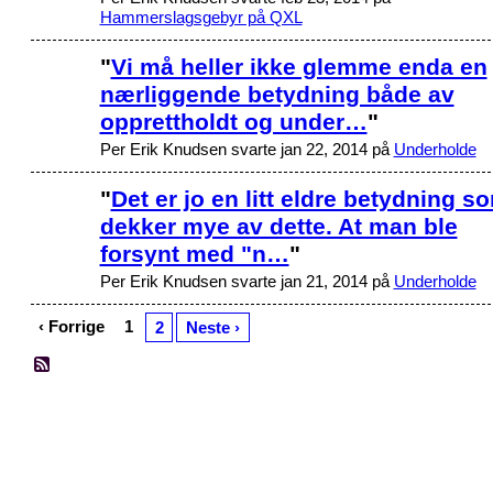
Hammerslagsgebyr på QXL
"
Vi må heller ikke glemme enda en
nærliggende betydning både av
opprettholdt og under…
"
Per Erik Knudsen svarte jan 22, 2014 på
Underholde
"
Det er jo en litt eldre betydning s
dekker mye av dette. At man ble
forsynt med "n…
"
Per Erik Knudsen svarte jan 21, 2014 på
Underholde
‹ Forrige
1
2
Neste ›