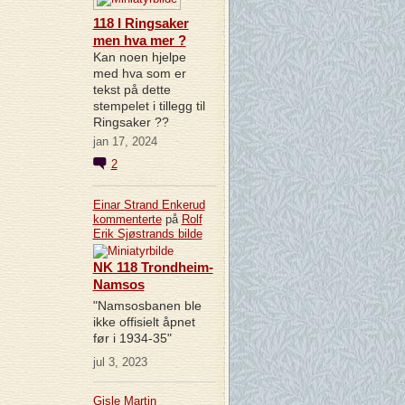
118 I Ringsaker
men hva mer ?
Kan noen hjelpe
med hva som er
tekst på dette
stempelet i tillegg til
Ringsaker ??
jan 17, 2024
2
Einar Strand Enkerud
kommenterte
på
Rolf
Erik Sjøstrands
bilde
NK 118 Trondheim-
Namsos
"Namsosbanen ble
ikke offisielt åpnet
før i 1934-35"
jul 3, 2023
Gisle Martin