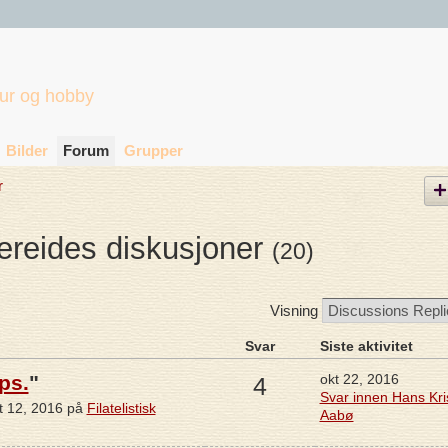
tur og hobby
Bilder
Forum
Grupper
r
ereides diskusjoner
(20)
Visning
Svar
Siste aktivitet
ps.
"
okt 22, 2016
4
Svar innen Hans Kri
t 12, 2016 på
Filatelistisk
Aabø