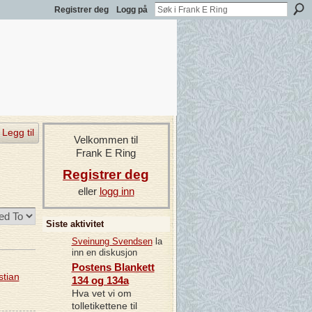
Registrer deg
Logg på
Legg til
Velkommen til
Frank E Ring
Registrer deg
eller
logg inn
Siste aktivitet
Sveinung Svendsen
la
inn en diskusjon
Postens Blankett
stian
134 og 134a
Hva vet vi om
tolletikettene til