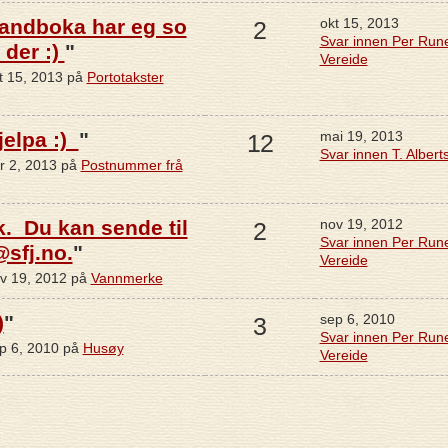
Handboka har eg so
okt 15, 2013
2
Svar innen Per Run
 der :)
"
Vereide
t 15, 2013 på
Portotakster
jelpa :)
"
mai 19, 2013
12
Svar innen T. Albert
r 2, 2013 på
Postnummer frå
kk. Du kan sende til
nov 19, 2012
2
Svar innen Per Run
@sfj.no.
"
Vereide
ov 19, 2012 på
Vannmerke
)
"
sep 6, 2010
3
Svar innen Per Run
ep 6, 2010 på
Husøy
Vereide