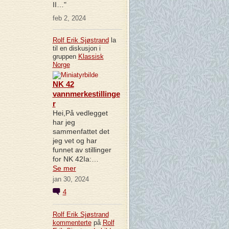
II…"
feb 2, 2024
Rolf Erik Sjøstrand
la
til en diskusjon i
gruppen
Klassisk
Norge
NK 42
vannmerkestillinge
r
Hei,På vedlegget
har jeg
sammenfattet det
jeg vet og har
funnet av stillinger
for NK 42Ia:…
Se mer
jan 30, 2024
4
Rolf Erik Sjøstrand
kommenterte
på
Rolf