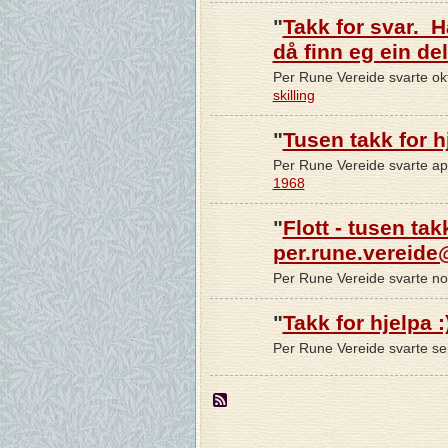
"
Takk for svar. 
då finn eg ein del
Per Rune Vereide svarte ok
skilling
"
Tusen takk for h
Per Rune Vereide svarte ap
1968
"
Flott - tusen ta
per.rune.vereide
Per Rune Vereide svarte n
"
Takk for hjelpa :
Per Rune Vereide svarte s