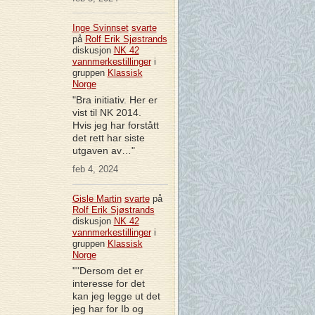
Inge Svinnset
svarte
på
Rolf Erik Sjøstrands
diskusjon
NK 42
vannmerkestillinger
i
gruppen
Klassisk
Norge
"Bra initiativ. Her er
vist til NK 2014.
Hvis jeg har forstått
det rett har siste
utgaven av…"
feb 4, 2024
Gisle Martin
svarte
på
Rolf Erik Sjøstrands
diskusjon
NK 42
vannmerkestillinger
i
gruppen
Klassisk
Norge
""Dersom det er
interesse for det
kan jeg legge ut det
jeg har for Ib og