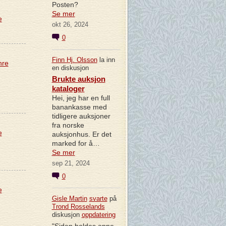
Posten?
Se mer
e
okt 26, 2024
0
Finn Hj. Olsson
la inn
hre
en diskusjon
Brukte auksjon
kataloger
Hei, jeg har en full
banankasse med
tidligere auksjoner
fra norske
e
auksjonhus. Er det
marked for å…
Se mer
sep 21, 2024
0
e
Gisle Martin
svarte
på
Trond Rosselands
diskusjon
oppdatering
"Siden holdes oppe