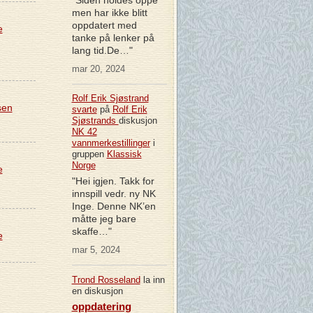
men har ikke blitt
oppdatert med
e
tanke på lenker på
lang tid.De…"
mar 20, 2024
Rolf Erik Sjøstrand
sen
svarte
på
Rolf Erik
Sjøstrands
diskusjon
NK 42
vannmerkestillinger
i
gruppen
Klassisk
Norge
e
"Hei igjen. Takk for
innspill vedr. ny NK
Inge. Denne NK’en
måtte jeg bare
skaffe…"
e
mar 5, 2024
Trond Rosseland
la inn
en diskusjon
oppdatering