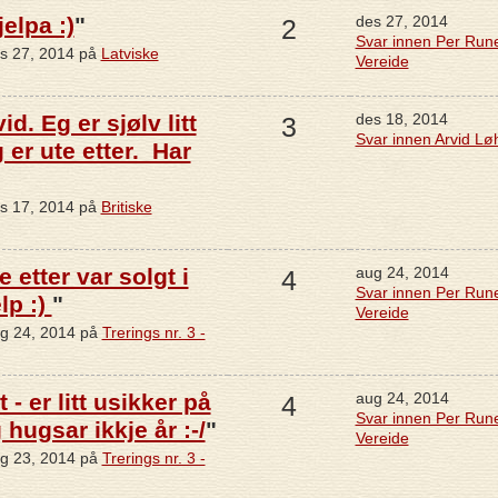
elpa :)
"
des 27, 2014
2
Svar innen Per Run
es 27, 2014 på
Latviske
Vereide
id. Eg er sjølv litt
des 18, 2014
3
Svar innen Arvid Lø
 er ute etter. Har
es 17, 2014 på
Britiske
 etter var solgt i
aug 24, 2014
4
Svar innen Per Run
lp :)
"
Vereide
ug 24, 2014 på
Trerings nr. 3 -
 - er litt usikker på
aug 24, 2014
4
Svar innen Per Run
hugsar ikkje år :-/
"
Vereide
ug 23, 2014 på
Trerings nr. 3 -