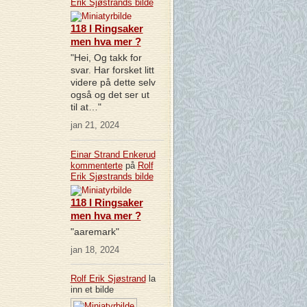
Erik Sjøstrands
bilde
118 I Ringsaker
men hva mer ?
"Hei, Og takk for
svar. Har forsket litt
videre på dette selv
også og det ser ut
til at…"
jan 21, 2024
Einar Strand Enkerud
kommenterte
på
Rolf
Erik Sjøstrands
bilde
118 I Ringsaker
men hva mer ?
"aaremark"
jan 18, 2024
Rolf Erik Sjøstrand
la
inn et bilde