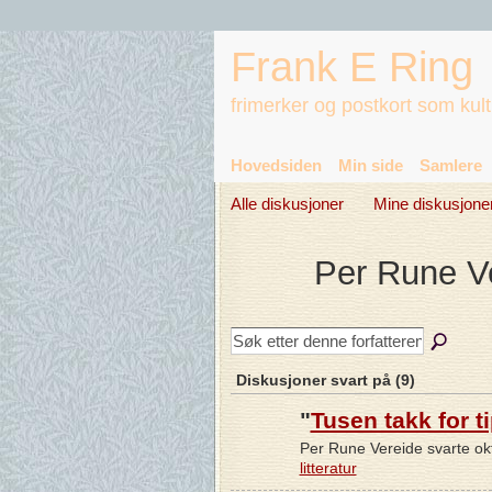
Frank E Ring
frimerker og postkort som kul
Hovedsiden
Min side
Samlere
Alle diskusjoner
Mine diskusjone
Per Rune V
Diskusjoner svart på (9)
"
Tusen takk for ti
Per Rune Vereide svarte ok
litteratur