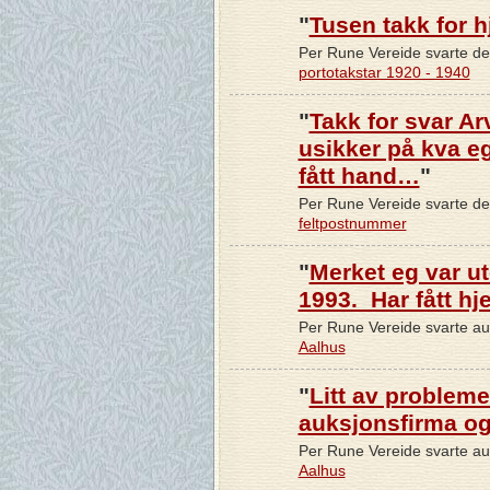
"
Tusen takk for hj
Per Rune Vereide svarte d
portotakstar 1920 - 1940
"
Takk for svar Arv
usikker på kva eg
fått hand…
"
Per Rune Vereide svarte d
feltpostnummer
"
Merket eg var ute
1993. Har fått hje
Per Rune Vereide svarte a
Aalhus
"
Litt av problemet
auksjonsfirma og 
Per Rune Vereide svarte a
Aalhus