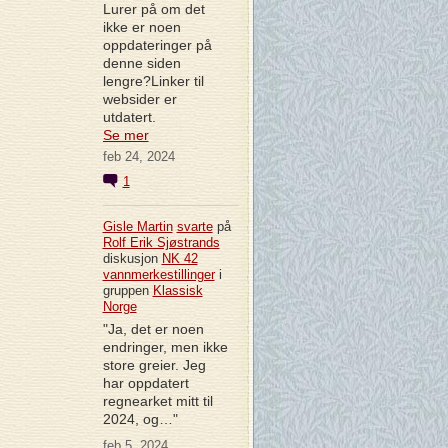
Lurer på om det
ikke er noen
oppdateringer på
denne siden
lengre?Linker til
websider er
utdatert.
Se mer
feb 24, 2024
1
Gisle Martin
svarte
på
Rolf Erik Sjøstrands
diskusjon
NK 42
vannmerkestillinger
i
gruppen
Klassisk
Norge
"Ja, det er noen
endringer, men ikke
store greier. Jeg
har oppdatert
regnearket mitt til
2024, og…"
feb 5, 2024