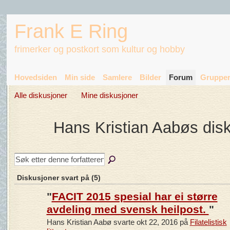
Frank E Ring
frimerker og postkort som kultur og hobby
Hovedsiden
Min side
Samlere
Bilder
Forum
Gruppe
Alle diskusjoner
Mine diskusjoner
Hans Kristian Aabøs dis
Diskusjoner svart på (5)
"
FACIT 2015 spesial har ei større
avdeling med svensk heilpost.
"
Hans Kristian Aabø svarte okt 22, 2016 på
Filatelistisk