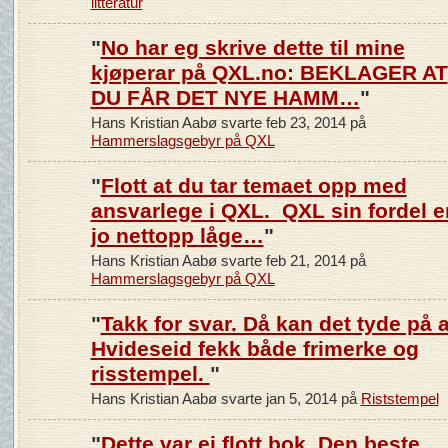
litteratur
"
No har eg skrive dette til mine
kjøperar på QXL.no: BEKLAGER AT
DU FÅR DET NYE HAMM…
"
Hans Kristian Aabø svarte feb 23, 2014 på
Hammerslagsgebyr på QXL
"
Flott at du tar temaet opp med
ansvarlege i QXL. QXL sin fordel e
jo nettopp låge…
"
Hans Kristian Aabø svarte feb 21, 2014 på
Hammerslagsgebyr på QXL
"
Takk for svar. Då kan det tyde på a
Hvideseid fekk både frimerke og
risstempel.
"
Hans Kristian Aabø svarte jan 5, 2014 på
Riststempel
"
Dette var ei flott bok. Den beste