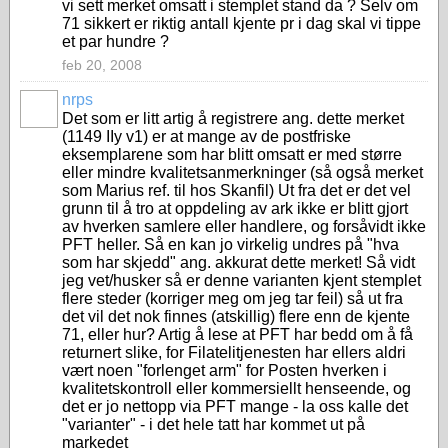
vi sett merket omsatt i stemplet stand da ? Selv om
71 sikkert er riktig antall kjente pr i dag skal vi tippe
et par hundre ?
feb 20, 2008
nrps
Det som er litt artig å registrere ang. dette merket
(1149 IIy v1) er at mange av de postfriske
eksemplarene som har blitt omsatt er med større
eller mindre kvalitetsanmerkninger (så også merket
som Marius ref. til hos Skanfil) Ut fra det er det vel
grunn til å tro at oppdeling av ark ikke er blitt gjort
av hverken samlere eller handlere, og forsåvidt ikke
PFT heller. Så en kan jo virkelig undres på "hva
som har skjedd" ang. akkurat dette merket! Så vidt
jeg vet/husker så er denne varianten kjent stemplet
flere steder (korriger meg om jeg tar feil) så ut fra
det vil det nok finnes (atskillig) flere enn de kjente
71, eller hur? Artig å lese at PFT har bedd om å få
returnert slike, for Filatelitjenesten har ellers aldri
vært noen "forlenget arm" for Posten hverken i
kvalitetskontroll eller kommersiellt henseende, og
det er jo nettopp via PFT mange - la oss kalle det
"varianter" - i det hele tatt har kommet ut på
markedet