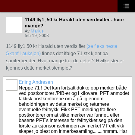
1149 IIy1, 50 kr Harald uten verdisiffer - hvor
mange?
Av
Marius
feb 19, 2008
1149 IIy1 50 kr Harald uten verdisiffer
(se f eks neste
Skanfil-auksjon)
finnes det ifølge 71 stk kjent på
samlerhender. Hvor mange tror du det er? Hvilke steder
kjennes dette merket stemplet?
Erling Andresen
Neppe 71 ! Det kan fortsatt dukke opp merker både
ved postkontorer /PiB-er og i kilovare. PFT anmodet
faktisk postkontorene om å gå igjennom
beholdningen av dette merket og returnere
eventuelle feiltrykk. Fikk PFT melding fra flere
postkontorer om at slike merker var funnet, eller
baserte PFT's interesse for feiltrykket seg på den
første auksjonsomsetningen av merket ? Feiltrykk
skaper jo blest om frimerkesamling........hmmm. Har