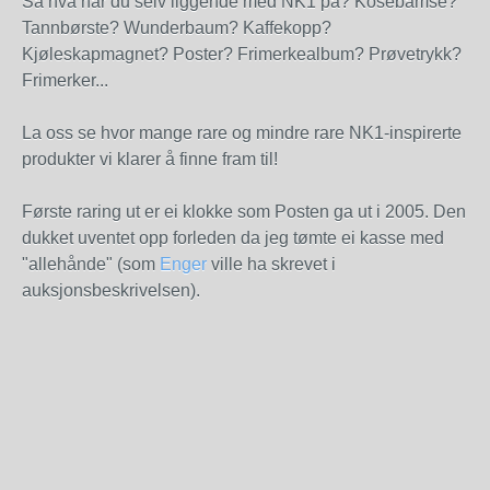
Så hva har du selv liggende med NK1 på? Kosebamse?
Tannbørste? Wunderbaum? Kaffekopp?
Kjøleskapmagnet? Poster? Frimerkealbum? Prøvetrykk?
Frimerker...
La oss se hvor mange rare og mindre rare NK1-inspirerte
produkter vi klarer å finne fram til!
Første raring ut er ei klokke som Posten ga ut i 2005. Den
dukket uventet opp forleden da jeg tømte ei kasse med
"allehånde" (som
Enger
ville ha skrevet i
auksjonsbeskrivelsen).