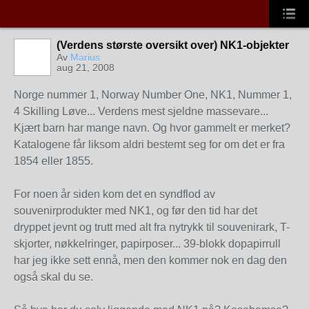
(Verdens største oversikt over) NK1-objekter
Av
Marius
aug 21, 2008
Norge nummer 1, Norway Number One, NK1, Nummer 1,
4 Skilling Løve... Verdens mest sjeldne massevare...
Kjært barn har mange navn. Og hvor gammelt er merket?
Katalogene får liksom aldri bestemt seg for om det er fra
1854 eller 1855.
For noen år siden kom det en syndflod av
souvenirprodukter med NK1, og før den tid har det
dryppet jevnt og trutt med alt fra nytrykk til souvenirark, T-
skjorter, nøkkelringer, papirposer... 39-blokk dopapirrull
har jeg ikke sett ennå, men den kommer nok en dag den
også skal du se.