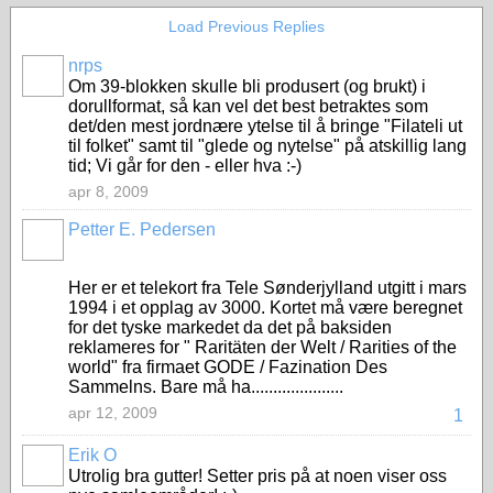
Load Previous Replies
nrps
Om 39-blokken skulle bli produsert (og brukt) i
dorullformat, så kan vel det best betraktes som
det/den mest jordnære ytelse til å bringe "Filateli ut
til folket" samt til "glede og nytelse" på atskillig lang
tid; Vi går for den - eller hva :-)
apr 8, 2009
Petter E. Pedersen
Her er et telekort fra Tele Sønderjylland utgitt i mars
1994 i et opplag av 3000. Kortet må være beregnet
for det tyske markedet da det på baksiden
reklameres for " Raritäten der Welt / Rarities of the
world" fra firmaet GODE / Fazination Des
Sammelns. Bare må ha.....................
apr 12, 2009
1
Erik O
Utrolig bra gutter! Setter pris på at noen viser oss