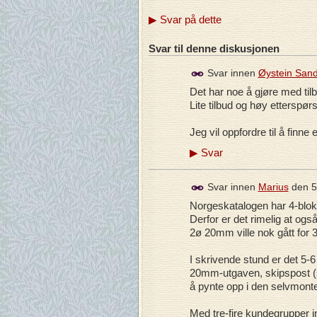
▶
Svar på dette
Svar til denne diskusjonen
Svar innen
Øystein San
Det har noe å gjøre med tilb
Lite tilbud og høy etterspørs
Jeg vil oppfordre til å fin
▶
Svar
Svar innen
Marius
den
5
Norgeskatalogen har 4-blokk
Derfor er det rimelig at ogs
2ø 20mm ville nok gått for 3
I skrivende stund er det 5-
20mm-utgaven, skipspost (s
å pynte opp i den selvmonte
Med tre-fire kundegrupper i