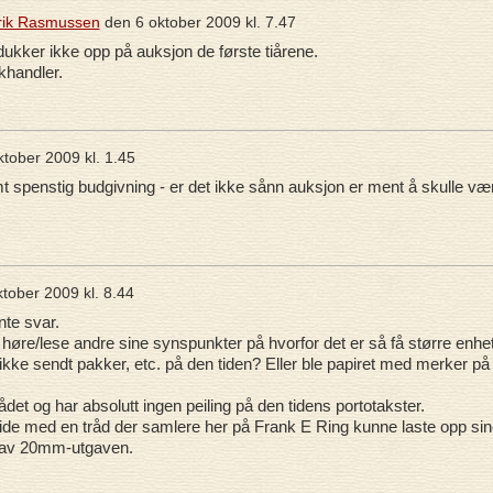
irik Rasmussen
den
6 oktober 2009 kl. 7.47
ukker ikke opp på auksjon de første tiårene.
khandler.
ktober 2009 kl. 1.45
t spenstig budgivning - er det ikke sånn auksjon er ment å skulle væ
ktober 2009 kl. 8.44
nte svar.
 høre/lese andre sine synspunkter på hvorfor det er så få større enhe
kke sendt pakker, etc. på den tiden? Eller ble papiret med merker på
et og har absolutt ingen peiling på den tidens portotakster.
ide med en tråd der samlere her på Frank E Ring kunne laste opp sin
er av 20mm-utgaven.