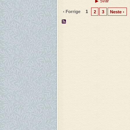
▶
Svar
‹ Forrige
1
2
3
Neste ›