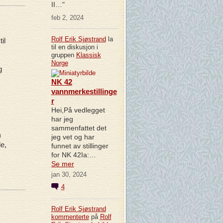
II…"
feb 2, 2024
Rolf Erik Sjøstrand
la
il
til en diskusjon i
gruppen
Klassisk
Norge
g
NK 42
vannmerkestillinge
r
Hei,På vedlegget
har jeg
sammenfattet det
)
jeg vet og har
e,
funnet av stillinger
for NK 42Ia:…
Se mer
jan 30, 2024
4
Rolf Erik Sjøstrand
kommenterte
på
Rolf