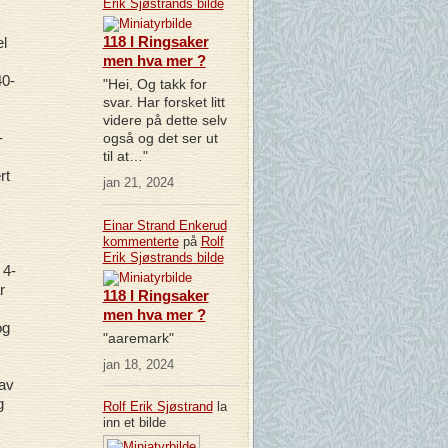
Erik Sjøstrands
bilde
118 I Ringsaker
el
men hva mer ?
40-
"Hei, Og takk for
svar. Har forsket litt
videre på dette selv
-
også og det ser ut
til at…"
rt
jan 21, 2024
Einar Strand Enkerud
kommenterte
på
Rolf
Erik Sjøstrands
bilde
 4-
r
118 I Ringsaker
men hva mer ?
og
"aaremark"
jan 18, 2024
 av
g
Rolf Erik Sjøstrand
la
inn et bilde