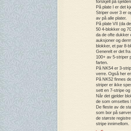
forskjell på sjelde
På plate I er det k
Striper over 3 er o
av på alle plater.
På plate VII (da de
50 4-blokker og 70
da de ofte dukker o
auksjoner og derme
blokker, et par 8-b
Generelt er det fra
100+ av 5-striper 
farten.
På NK54 er 3-stripe
verre. Også her er 
På NK52 finnes det
striper er ikke spe
sett en 7-stripe og
Når det gjelder blo
de som omsettes k
De fleste av de stø
som bor på sørvest
de største registr
stripe innimellom.