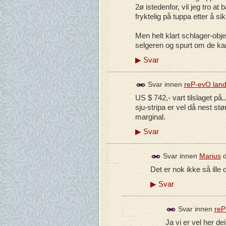
2ø istedenfor, vil jeg tro 
fryktelig på tuppa etter å si
Men helt klart schlager-obje
selgeren og spurt om de kan
▶
Svar
Svar innen
reP-evO lan
US $ 742,- vart tilslaget på.
sju-stripa er vel då nest stø
marginal.
▶
Svar
Svar innen
Marius
Det er nok ikke så ille d
▶
Svar
Svar innen
reP
Ja vi er vel her de