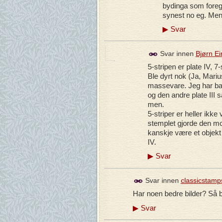
bydinga som foregår
synest no eg. Men 
▶
Svar
Svar innen
Bjørn E
5-stripen er plate IV, 7-
Ble dyrt nok (Ja, Mariu
massevare. Jeg har bare 
og den andre plate III s
men.
5-striper er heller ikk
stemplet gjorde den m
kanskje være et objekt 
IV.
▶
Svar
Svar innen
classicstamp
Har noen bedre bilder? Så b
▶
Svar