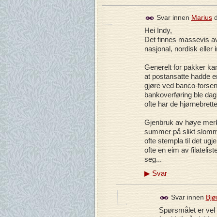
Svar innen
Marius
Hei Indy,
Det finnes massevis a
nasjonal, nordisk eller 
Generelt for pakker ka
at postansatte hadde e
gjøre ved banco-forsen
bankoverføring ble dag
ofte har de hjørnebrett
Gjenbruk av høye merke
summer på slikt slomme
ofte stempla til det ug
ofte en eim av filateli
seg...
▶
Svar
Svar innen
Bjø
Spørsmålet er vel 