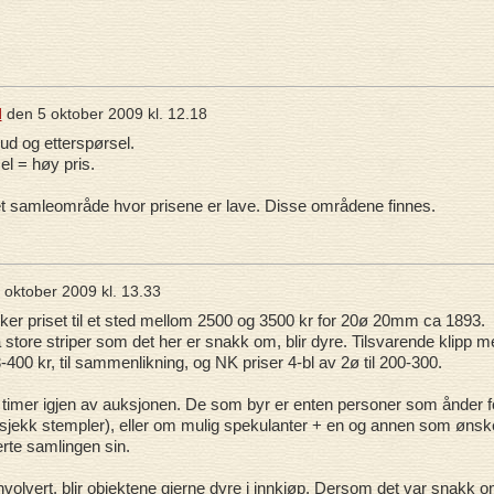
d
den
5 oktober 2009 kl. 12.18
ud og etterspørsel.
el = høy pris.
ne et samleområde hvor prisene er lave. Disse områdene finnes.
 oktober 2009 kl. 13.33
er priset til et sted mellom 2500 og 3500 kr for 20ø 20mm ca 1893.
å store striper som det her er snakk om, blir dyre. Tilsvarende klipp m
-400 kr, til sammenlikning, og NK priser 4-bl av 2ø til 200-300.
6 timer igjen av auksjonen. De som byr er enten personer som ånder f
jekk stempler), eller om mulig spekulanter + en og annen som ønsk
rte samlingen sin.
nvolvert, blir objektene gjerne dyre i innkjøp. Dersom det var snakk 