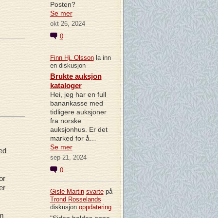
Posten?
Se mer
okt 26, 2024
0
Finn Hj. Olsson
la inn
en diskusjon
Brukte auksjon
kataloger
Hei, jeg har en full
banankasse med
tidligere auksjoner
fra norske
auksjonhus. Er det
marked for å…
Se mer
ed
sep 21, 2024
0
or
er
Gisle Martin
svarte
på
Trond Rosselands
diskusjon
oppdatering
om
"Siden holdes oppe