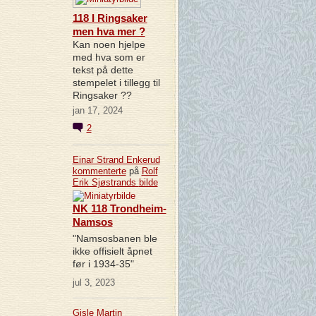
118 I Ringsaker
men hva mer ?
Kan noen hjelpe
med hva som er
tekst på dette
stempelet i tillegg til
Ringsaker ??
jan 17, 2024
2
Einar Strand Enkerud
kommenterte
på
Rolf
Erik Sjøstrands
bilde
NK 118 Trondheim-
Namsos
"Namsosbanen ble
ikke offisielt åpnet
før i 1934-35"
jul 3, 2023
Gisle Martin