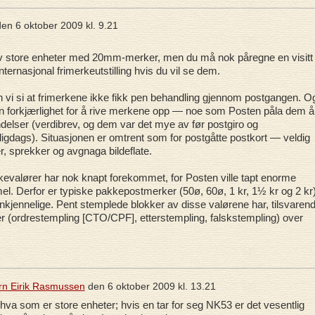
den
6 oktober 2009 kl. 9.21
v store enheter med 20mm-merker, men du må nok påregne en visitt t
internasjonal frimerkeutstilling hvis du vil se dem.
n vi si at frimerkene ikke fikk pen behandling gjennom postgangen. O
n forkjærlighet for å rive merkene opp — noe som Posten påla dem å
delser (verdibrev, og dem var det mye av før postgiro og
ligdags). Situasjonen er omtrent som for postgåtte postkort — veldig
er, sprekker og avgnaga bildeflate.
valører har nok knapt forekommet, for Posten ville tapt enorme
l. Derfor er typiske pakkepostmerker (50ø, 60ø, 1 kr, 1½ kr og 2 kr
jenkjennelige. Pent stemplede blokker av disse valørene har, tilsvarend
ster (ordrestempling [CTO/CPF], etterstempling, falskstempling) over
rn Eirik Rasmussen
den
6 oktober 2009 kl. 13.21
hva som er store enheter; hvis en tar for seg NK53 er det vesentlig