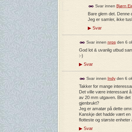
Svar innen
Bjørn E
Bare glem det. Denne d
Jeg er samler, ikke tus
▶
Svar
Svar innen
nrps
den
6 o
God lot & uvanlig utbud sam
:-)
▶
Svar
Svar innen
Indy
den
6 o
Takker for mange interessa
Det ville være interessant å
av 20 mm utgaven. Ble det i
gjenbrukt?
Jeg er amatør på dette områd
Kanskje det hadde vært en 
flotteste og største enhet
▶
Svar