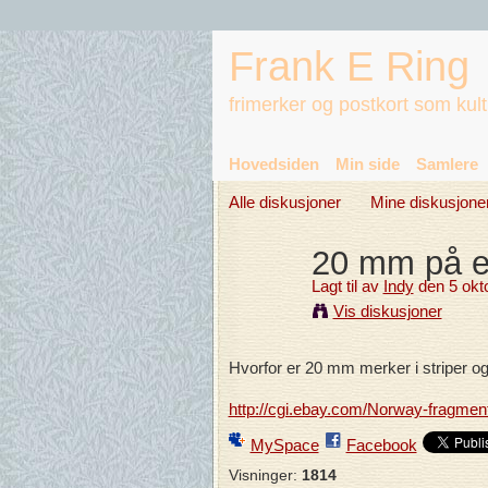
Frank E Ring
frimerker og postkort som kul
Hovedsiden
Min side
Samlere
Alle diskusjoner
Mine diskusjone
20 mm på 
Lagt til av
Indy
den 5 okt
Vis diskusjoner
Hvorfor er 20 mm merker i striper o
http://cgi.ebay.com/Norway-fragm
MySpace
Facebook
Visninger:
1814