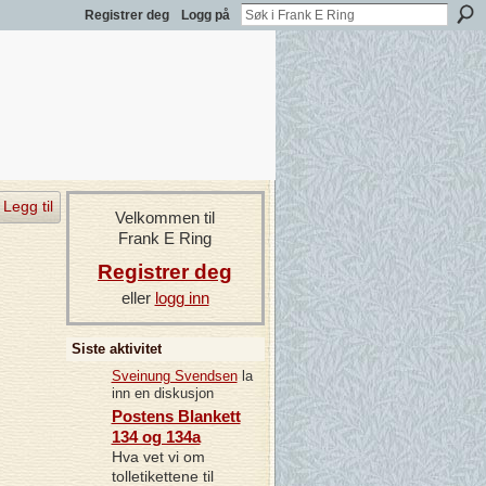
Registrer deg
Logg på
Legg til
Velkommen til
Frank E Ring
Registrer deg
eller
logg inn
Siste aktivitet
Sveinung Svendsen
la
inn en diskusjon
Postens Blankett
134 og 134a
Hva vet vi om
tolletikettene til