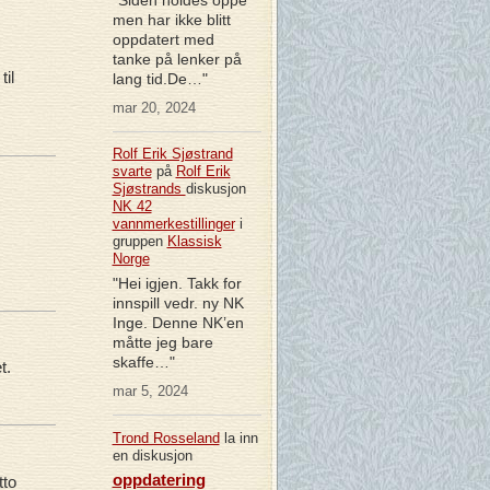
men har ikke blitt
oppdatert med
tanke på lenker på
il
lang tid.De…"
mar 20, 2024
Rolf Erik Sjøstrand
svarte
på
Rolf Erik
Sjøstrands
diskusjon
NK 42
vannmerkestillinger
i
gruppen
Klassisk
Norge
"Hei igjen. Takk for
innspill vedr. ny NK
Inge. Denne NK’en
måtte jeg bare
skaffe…"
t.
mar 5, 2024
Trond Rosseland
la inn
en diskusjon
oppdatering
tto