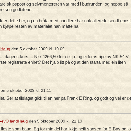
at bare skipspost og selvmontereren var med i budrunden, og neppe så
kre seg godbitene.
kter dette her, og en bråta med handlere har nok allerede sendt epost t
 kjøpe resten av materialet han måtte ha.
dHaug
den
5 oktober 2009 kl. 19.09
.... dagens kurs ... Nkr 4266,50 for ei sju- og ei femstripe av NK 54 V.
rste registrerte enhet? Det hjalp litt på og at den starta med ein liten
den
5 oktober 2009 kl. 21.11
et. Ser at tilslaget gikk til en her på Frank E Ring, og godt og vel er de
-evO landHaug
den
5 oktober 2009 kl. 21.19
i fleste som baud. Eg for min del har ikkje heilt sansen for E-Bay og lo