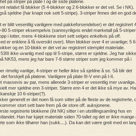
nhet på striper på plate I og de siste platene.
jent relativt få blokker (5 4-blokker og 2 6-blokker er det vel. Se i NK).
gså sjeldne (har knapt nok sett 5-stripe). 3-striper finnes det en god d
t er blitt vesentlig vanligere med pakkeforsendelser) er det registrert 
-80 5-striper eksempelvis (sannsynligvis endel mørketall på 5-striper
pp i lotter, mens 4-blokkene stort sett selges enkeltvis på off.
d er enklere å få oversikt over). Men blokker over 4 er uvanlige; 5 6
lokker og en 10-blokk er det vel av registrert stemplet materiale.
 53III ikke uvanlig med opp til 5-stripe, større er sjeldne. Jeg har sikke
på NK53, mens jeg har bare 7-8 større striper som jeg kommer på i
r rimelig vanlige, 4-striper er heller ikke så sjeldne å se. Så blir det
det forskjell på platene. Vanligere på plate III-V enn på I-II.
 massevis av par, mens allerede 3-striper er vesentlig mer uvanlige.
sielt mer sjeldne enn 3-striper. Større enn 4 er det ikke så mye av. Ha
 kanskje 10 6-striper(?).
kker generelt er det noen få som sitter på de fleste av de registrerte, 
ommer stort sett bare frem på de store off. auksjonene.
rste registrerte blokkene (iht NK) sitter i en utstillingsamling hos en
landet. Han har kjøpt materiale siden 70-tallet og det er ikke mange
erte som ikke tilhører han (sukk....). Da kan det være greit med en lan