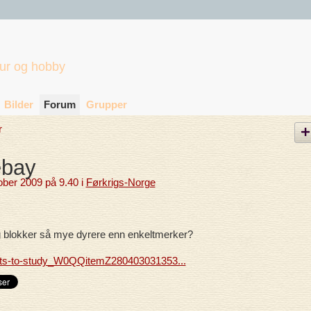
tur og hobby
Bilder
Forum
Grupper
r
ebay
ober 2009 på 9.40 i
Førkrigs-Norge
g blokker så mye dyrere enn enkeltmerker?
ents-to-study_W0QQitemZ280403031353...