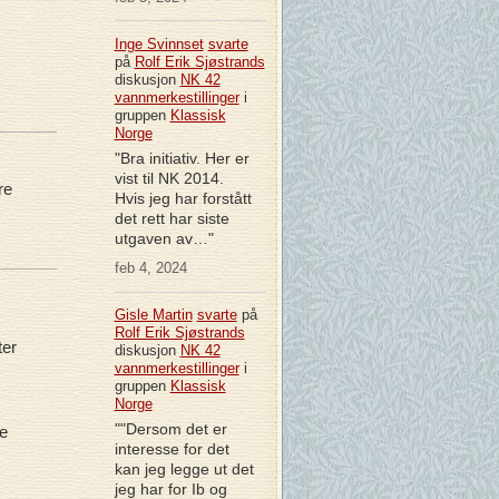
Inge Svinnset
svarte
på
Rolf Erik Sjøstrands
diskusjon
NK 42
vannmerkestillinger
i
gruppen
Klassisk
Norge
"Bra initiativ. Her er
vist til NK 2014.
re
Hvis jeg har forstått
det rett har siste
utgaven av…"
feb 4, 2024
Gisle Martin
svarte
på
Rolf Erik Sjøstrands
ter
diskusjon
NK 42
vannmerkestillinger
i
gruppen
Klassisk
Norge
""Dersom det er
e
interesse for det
kan jeg legge ut det
jeg har for Ib og