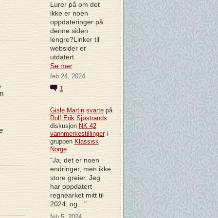
Lurer på om det
ikke er noen
oppdateringer på
denne siden
lengre?Linker til
websider er
utdatert.
Se mer
feb 24, 2024
,
1
en
Gisle Martin
svarte
på
Rolf Erik Sjøstrands
diskusjon
NK 42
e
vannmerkestillinger
i
gruppen
Klassisk
Norge
"Ja, det er noen
endringer, men ikke
store greier. Jeg
har oppdatert
regnearket mitt til
2024, og…"
feb 5, 2024