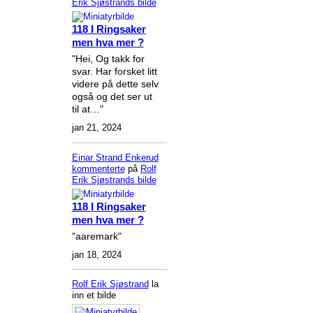
Erik Sjøstrands
bilde
118 I Ringsaker
men hva mer ?
"Hei, Og takk for
svar. Har forsket litt
videre på dette selv
også og det ser ut
til at…"
jan 21, 2024
Einar Strand Enkerud
kommenterte
på
Rolf
Erik Sjøstrands
bilde
118 I Ringsaker
men hva mer ?
"aaremark"
jan 18, 2024
Rolf Erik Sjøstrand
la
inn et bilde