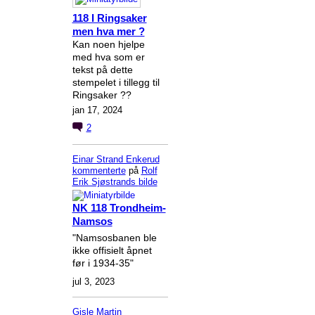
118 I Ringsaker
men hva mer ?
Kan noen hjelpe
med hva som er
tekst på dette
stempelet i tillegg til
Ringsaker ??
jan 17, 2024
2
Einar Strand Enkerud
kommenterte
på
Rolf
Erik Sjøstrands
bilde
NK 118 Trondheim-
Namsos
"Namsosbanen ble
ikke offisielt åpnet
før i 1934-35"
jul 3, 2023
Gisle Martin