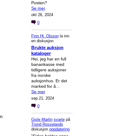
Posten?
Se mer
okt 26, 2024
0
Finn Hj. Olsson
la inn
en diskusjon
Brukte auksjon
kataloger
Hei, jeg har en full
banankasse med
tidligere auksjoner
fra norske
auksjonhus. Er det
marked for å…
Se mer
sep 21, 2024
0
en
Gisle Martin
svarte
på
Trond Rosselands
diskusjon
oppdatering
"Siden holdes oppe