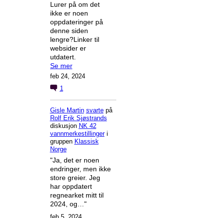
Lurer på om det
ikke er noen
oppdateringer på
denne siden
lengre?Linker til
websider er
utdatert.
Se mer
feb 24, 2024
1
Gisle Martin
svarte
på
Rolf Erik Sjøstrands
diskusjon
NK 42
vannmerkestillinger
i
gruppen
Klassisk
Norge
"Ja, det er noen
endringer, men ikke
store greier. Jeg
har oppdatert
regnearket mitt til
2024, og…"
feb 5, 2024