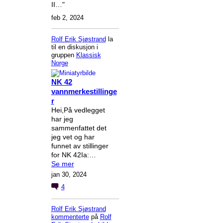
II…"
feb 2, 2024
Rolf Erik Sjøstrand
la
til en diskusjon i
gruppen
Klassisk
Norge
NK 42
vannmerkestillinge
r
Hei,På vedlegget
har jeg
sammenfattet det
jeg vet og har
funnet av stillinger
for NK 42Ia:…
Se mer
jan 30, 2024
4
Rolf Erik Sjøstrand
kommenterte
på
Rolf