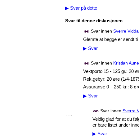
▶
Svar på dette
Svar til denne diskusjonen
Svar innen
Sverre Vidda
Glemte at begge er sendt ti
▶
Svar
Svar innen
Kristian Aune
Vektporto 15 - 125 gr.: 20 ø
Rek.gebyr: 20 øre (1/4-1879 
Assuranse 0 – 250 kr.: 8 øre
▶
Svar
Svar innen
Sverre V
Veldig glad for at du 
er bare listet under in
▶
Svar