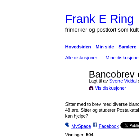
Frank E Ring
frimerker og postkort som kul
Hovedsiden
Min side
Samlere
Alle diskusjoner
Mine diskusjone
Bancobrev o
Lagt til av
Sverre Viddal
d
Vis diskusjoner
Sitter med to brev med diverse bland
48 øre. Sitter og studerer Postalka
kan hjelpe?
MySpace
Facebook
Visninger:
504