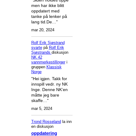
men har ikke blitt
oppdatert med
tanke på lenker på
lang tid.De…"
mar 20, 2024
Rolf Erik Sjøstrand
svarte
på
Rolf Erik
Sjøstrands
diskusjon
NK 42
vannmerkestillinger
i
gruppen
Klassisk
Norge
"Hei igjen. Takk for
innspill vedr. ny NK
Inge. Denne NK’en
måtte jeg bare
skaffe…"
mar 5, 2024
Trond Rosseland
la inn
en diskusjon
oppdatering