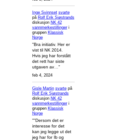
Inge Svinnset
svarte
på
Rolf Erik Sjøstrands
diskusjon
NK 42
vannmerkestillinger
i
gruppen
Klassisk
Norge
"Bra initiativ. Her er
vist til NK 2014.
Hvis jeg har forstått
det rett har siste
utgaven av…"
feb 4, 2024
Gisle Martin
svarte
på
Rolf Erik Sjøstrands
diskusjon
NK 42
vannmerkestillinger
i
gruppen
Klassisk
Norge
""Dersom det er
interesse for det
kan jeg legge ut det
jeg har for Ib og