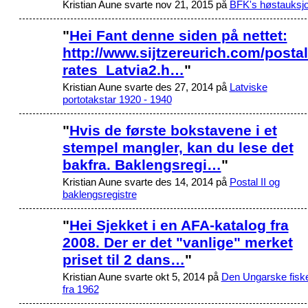
Kristian Aune svarte nov 21, 2015 på
BFK's høstauksj
"
Hei Fant denne siden på nettet:
http://www.sijtzereurich.com/posta
rates_Latvia2.h…
"
Kristian Aune svarte des 27, 2014 på
Latviske
portotakstar 1920 - 1940
"
Hvis de første bokstavene i et
stempel mangler, kan du lese det
bakfra. Baklengsregi…
"
Kristian Aune svarte des 14, 2014 på
Postal II og
baklengsregistre
"
Hei Sjekket i en AFA-katalog fra
2008. Der er det "vanlige" merket
priset til 2 dans…
"
Kristian Aune svarte okt 5, 2014 på
Den Ungarske fisk
fra 1962