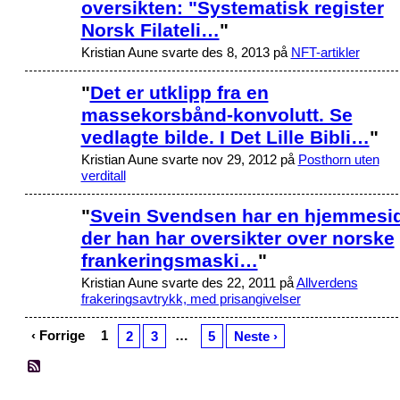
oversikten: "Systematisk register
Norsk Filateli…
"
Kristian Aune svarte des 8, 2013 på
NFT-artikler
"
Det er utklipp fra en
massekorsbånd-konvolutt. Se
vedlagte bilde. I Det Lille Bibli…
"
Kristian Aune svarte nov 29, 2012 på
Posthorn uten
verditall
"
Svein Svendsen har en hjemmesi
der han har oversikter over norske
frankeringsmaski…
"
Kristian Aune svarte des 22, 2011 på
Allverdens
frakeringsavtrykk, med prisangivelser
‹ Forrige
1
…
2
3
5
Neste ›