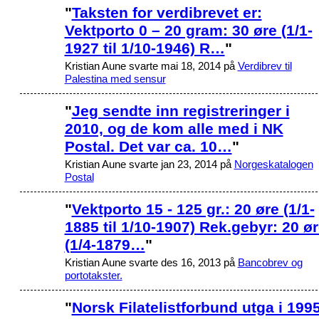
"
Taksten for verdibrevet er:
Vektporto 0 – 20 gram: 30 øre (1/1-
1927 til 1/10-1946) R…
"
Kristian Aune svarte mai 18, 2014 på
Verdibrev til
Palestina med sensur
"
Jeg sendte inn registreringer i
2010, og de kom alle med i NK
Postal. Det var ca. 10…
"
Kristian Aune svarte jan 23, 2014 på
Norgeskatalogen
Postal
"
Vektporto 15 - 125 gr.: 20 øre (1/1-
1885 til 1/10-1907) Rek.gebyr: 20 ø
(1/4-1879…
"
Kristian Aune svarte des 16, 2013 på
Bancobrev og
portotakster.
"
Norsk Filatelistforbund utga i 199