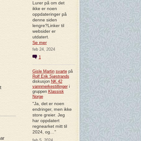
Lurer på om det
ikke er noen
oppdateringer på
denne siden
lengre?Linker til
websider er
utdatert.
Se mer
feb 24, 2024
1
Gisle Martin
svarte
på
Rolf Erik Sjøstrands
diskusjon
NK 42
vannmerkestillinger
i
t
gruppen
Klassisk
Norge
"Ja, det er noen
endringer, men ikke
store greier. Jeg
har oppdatert
regnearket mitt til
2024, og…"
har
feb 5, 2024