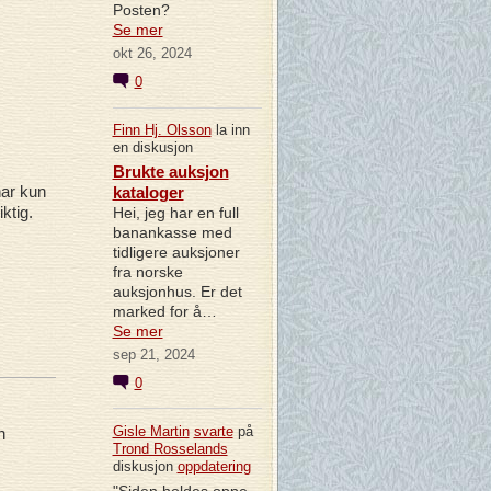
Posten?
Se mer
okt 26, 2024
0
Finn Hj. Olsson
la inn
en diskusjon
Brukte auksjon
har kun
kataloger
ktig.
Hei, jeg har en full
banankasse med
tidligere auksjoner
fra norske
auksjonhus. Er det
marked for å…
Se mer
sep 21, 2024
0
Gisle Martin
svarte
på
n
Trond Rosselands
diskusjon
oppdatering
"Siden holdes oppe