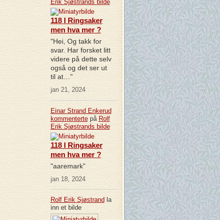
Erik Sjøstrands
bilde
118 I Ringsaker
men hva mer ?
"Hei, Og takk for
svar. Har forsket litt
videre på dette selv
også og det ser ut
til at…"
jan 21, 2024
Einar Strand Enkerud
kommenterte
på
Rolf
Erik Sjøstrands
bilde
118 I Ringsaker
men hva mer ?
"aaremark"
jan 18, 2024
Rolf Erik Sjøstrand
la
inn et bilde