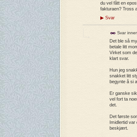
du vel fått en epos
fakturaen? Tross al
▶
Svar
Svar inne
Det ble så mye
betale litt mo
Virket som det
klart svar.
Hun jeg snakk
snakket litt s
begynte å si at
Er ganske sik
vel fort ta no
det.
Det første so
Imidlertid var
beskjært.