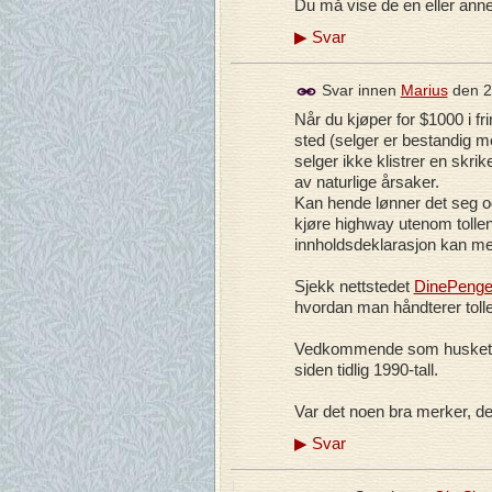
Du må vise de en eller annen
▶
Svar
Svar innen
Marius
den
2
Når du kjøper for $1000 i fr
sted (selger er bestandig m
selger ikke klistrer en skrike
av naturlige årsaker.
Kan hende lønner det seg og
kjøre highway utenom tollen.
innholdsdeklarasjon kan med 
Sjekk nettstedet
DinePenge
hvordan man håndterer tolle
Vedkommende som husket det
siden tidlig 1990-tall.
Var det noen bra merker, det
▶
Svar