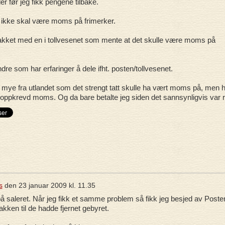
r før jeg fikk pengene tilbake.
et ikke skal være moms på frimerker.
kket med en i tollvesenet som mente at det skulle være moms på
dre som har erfaringer å dele ifht. posten/tollvesenet.
t mye fra utlandet som det strengt tatt skulle ha vært moms på, men 
tt oppkrevd moms. Og da bare betalte jeg siden det sannsynligvis var ri
s
den
23 januar 2009 kl. 11.35
 saleret. Når jeg fikk et samme problem så fikk jeg besjed av Poste
kken til de hadde fjernet gebyret.