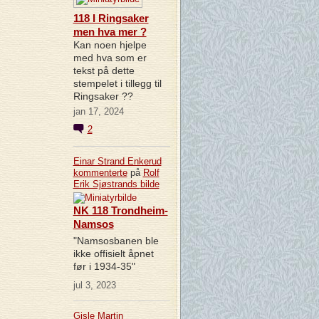
118 I Ringsaker
men hva mer ?
Kan noen hjelpe
med hva som er
tekst på dette
stempelet i tillegg til
Ringsaker ??
jan 17, 2024
2
Einar Strand Enkerud
kommenterte
på
Rolf
Erik Sjøstrands
bilde
NK 118 Trondheim-
Namsos
"Namsosbanen ble
ikke offisielt åpnet
før i 1934-35"
jul 3, 2023
Gisle Martin