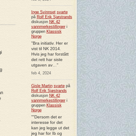
Inge Svinnset
svarte
på
Rolf Erik Sjøstrands
diskusjon
NK 42
vannmerkestillinger
i
gruppen
Klassisk
Norge
"Bra initiativ. Her er
vist til NK 2014.
i
Hvis jeg har forstått
det rett har siste
utgaven av…"
g
feb 4, 2024
Gisle Martin
svarte
på
Rolf Erik Sjøstrands
an
diskusjon
NK 42
e
vannmerkestillinger
i
gruppen
Klassisk
Norge
""Dersom det er
r
interesse for det
kan jeg legge ut det
jeg har for Ib og