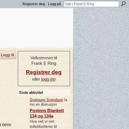
Registrer deg
Logg på
Legg til
Velkommen til
Frank E Ring
Registrer deg
eller
logg inn
Siste aktivitet
Sveinung Svendsen
la
inn en diskusjon
Postens Blankett
134 og 134a
Hva vet vi om
t dette
tolletikettene til