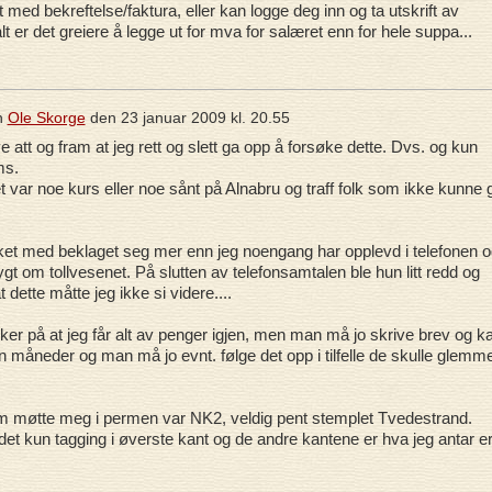
t med bekreftelse/faktura, eller kan logge deg inn og ta utskrift av
t er det greiere å legge ut for mva for salæret enn for hele suppa...
n
Ole Skorge
den
23 januar 2009 kl. 20.55
 att og fram at jeg rett og slett ga opp å forsøke dette. Dvs. og kun
ms.
 var noe kurs eller noe sånt på Alnabru og traff folk som ikke kunne g
et med beklaget seg mer enn jeg noengang har opplevd i telefonen o
tygt om tollvesenet. På slutten av telefonsamtalen ble hun litt redd og
 dette måtte jeg ikke si videre....
ker på at jeg får alt av penger igjen, men man må jo skrive brev og k
en måneder og man må jo evnt. følge det opp i tilfelle de skulle glemm
m møtte meg i permen var NK2, veldig pent stemplet Tvedestrand.
 det kun tagging i øverste kant og de andre kantene er hva jeg antar e