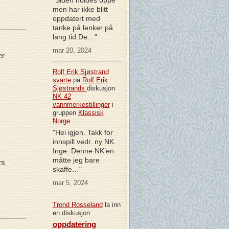
men har ikke blitt
oppdatert med
tanke på lenker på
lang tid.De…"
mar 20, 2024
er
Rolf Erik Sjøstrand
svarte
på
Rolf Erik
Sjøstrands
diskusjon
NK 42
vannmerkestillinger
i
gruppen
Klassisk
Norge
"Hei igjen. Takk for
innspill vedr. ny NK
Inge. Denne NK’en
måtte jeg bare
rs
skaffe…"
mar 5, 2024
Trond Rosseland
la inn
en diskusjon
oppdatering