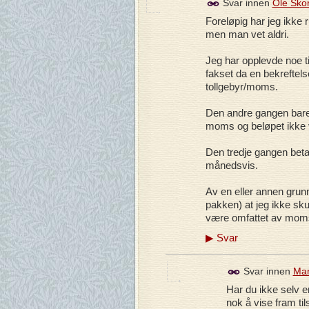
Svar innen
Ole Sko
Foreløpig har jeg ikke
men man vet aldri.
Jeg har opplevde noe ti
fakset da en bekreftelse
tollgebyr/moms.
Den andre gangen bare b
moms og beløpet ikke v
Den tredje gangen betal
månedsvis.
Av en eller annen grunn
pakken) at jeg ikke sk
være omfattet av moms
▶
Svar
Svar innen
Mar
Har du ikke selv e
nok å vise fram til