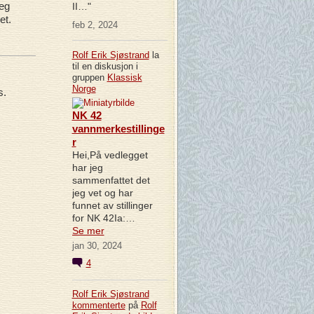
jeg
II…"
et.
feb 2, 2024
Rolf Erik Sjøstrand
la
til en diskusjon i
gruppen
Klassisk
Norge
s.
NK 42
vannmerkestillinge
r
Hei,På vedlegget
har jeg
sammenfattet det
jeg vet og har
funnet av stillinger
for NK 42Ia:…
Se mer
jan 30, 2024
4
Rolf Erik Sjøstrand
kommenterte
på
Rolf