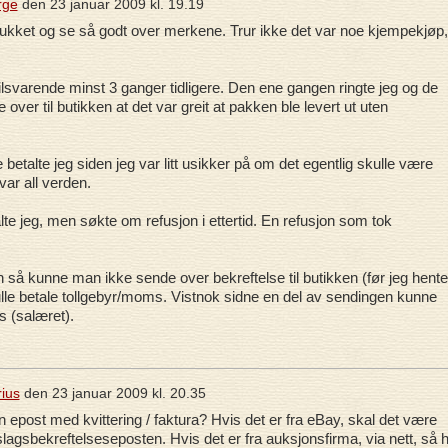
rge
den
23 januar 2009 kl. 19.19
 rukket og se så godt over merkene. Trur ikke det var noe kjempekjøp,
lsvarende minst 3 ganger tidligere. Den ene gangen ringte jeg og de
 over til butikken at det var greit at pakken ble levert ut uten
etalte jeg siden jeg var litt usikker på om det egentlig skulle være
ar all verden.
te jeg, men søkte om refusjon i ettertid. En refusjon som tok
 så kunne man ikke sende over bekreftelse til butikken (før jeg hente
ulle betale tollgebyr/moms. Vistnok sidne en del av sendingen kunne
 (salæret).
ius
den
23 januar 2009 kl. 20.35
n epost med kvittering / faktura? Hvis det er fra eBay, skal det være
slagsbekreftelseseposten. Hvis det er fra auksjonsfirma, via nett, så 