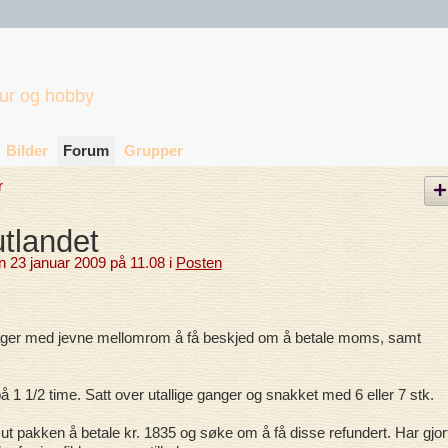
tur og hobby
Bilder
Forum
Grupper
r
utlandet
 23 januar 2009 på 11.08 i
Posten
Oppdager med jevne mellomrom å få beskjed om å betale moms, samt
å 1 1/2 time. Satt over utallige ganger og snakket med 6 eller 7 stk.
ut pakken å betale kr. 1835 og søke om å få disse refundert. Har gjor