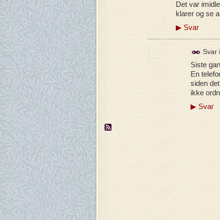
Det var imidler
klarer og se a
▶
Svar
Svar 
Siste gan
En telefo
siden det
ikke ordn
▶
Svar