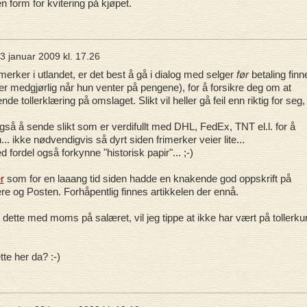
 form for kvitering på kjøpet.
3 januar 2009 kl. 17.26
imerker i utlandet, er det best å gå i dialog med selger
før
betaling finn
er medgjørlig når hun venter på pengene), for å forsikre deg om at
nde tollerklæring på omslaget. Slikt vil heller gå feil enn riktig for seg,
så å sende slikt som er verdifullt med DHL, FedEx, TNT el.l. for å
.. ikke nødvendigvis så dyrt siden frimerker veier lite...
fordel også forkynne "historisk papir"... ;-)
r
som for en laaang tid siden hadde en knakende god oppskrift på
re og Posten. Forhåpentlig finnes artikkelen der ennå.
te med moms på salæret, vil jeg tippe at ikke har vært på tollerku
te her da? :-)