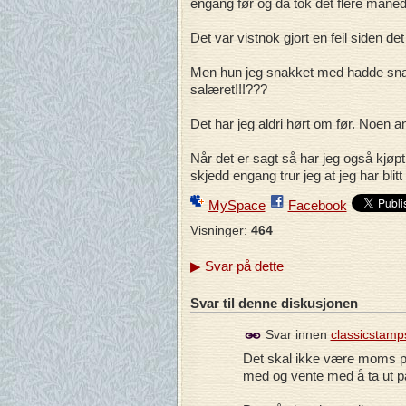
engang før og da tok det flere månede
Det var vistnok gjort en feil siden d
Men hun jeg snakket med hadde sna
salæret!!!???
Det har jeg aldri hørt om før. Noen an
Når det er sagt så har jeg også kjøp
skjedd engang trur jeg at jeg har bli
MySpace
Facebook
Visninger:
464
▶
Svar på dette
Svar til denne diskusjonen
Svar innen
classicstamp
Det skal ikke være moms på
med og vente med å ta ut pa