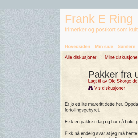
Frank E Ring
frimerker og postkort som kul
Hovedsiden
Min side
Samlere
Alle diskusjoner
Mine diskusjone
Pakker fra 
Lagt til av
Ole Skorge
den
Vis diskusjoner
Er jo ett lite mareritt dette her. 
fortollingsgebyret.
Fikk en pakke i dag og har nå holdt p
Fikk nå endelig svar at jeg må hente 