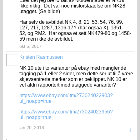
Etter det jeg ble fortalt av Moldenhauer er NK19
ikke riktig. Det var noe misforstaaelse om NK28
utagget. (Se bilde)
Har selv de avbildet NK 4, 8, 21, 53, 54, 76, 99,
127, 217, 1287, 1316-17Y (har ogsaa X), 1351-
52, og RM2. Har ogsaa et sett NK479-80 og 1458-
59 men ikke de avbildet.
okt 5, 2017
Kristen Rasmussen
NK 10 ute i to varianter på ebay med manglende
tagging på 1 eller 2 sider, men dette ser ut til å være
skjevsentrerte merker som er beklippet. NK 10 er
vel aldri rapportert med utaggede varianter?
https://www.ebay.com/itm/273024022903?
ul_noapp=true
https://www.ebay.com/itm/273024023956?
ul_noapp=true
jan 20, 2018
1