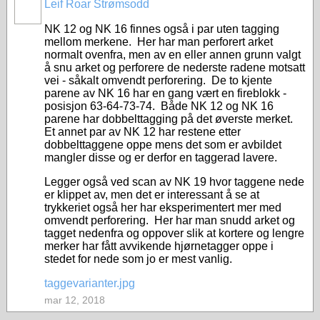
Leif Roar Strømsodd
NK 12 og NK 16 finnes også i par uten tagging
mellom merkene. Her har man perforert arket
normalt ovenfra, men av en eller annen grunn valgt
å snu arket og perforere de nederste radene motsatt
vei - såkalt omvendt perforering. De to kjente
parene av NK 16 har en gang vært en fireblokk -
posisjon 63-64-73-74. Både NK 12 og NK 16
parene har dobbelttagging på det øverste merket.
Et annet par av NK 12 har restene etter
dobbelttaggene oppe mens det som er avbildet
mangler disse og er derfor en taggerad lavere.
Legger også ved scan av NK 19 hvor taggene nede
er klippet av, men det er interessant å se at
trykkeriet også her har eksperimentert mer med
omvendt perforering. Her har man snudd arket og
tagget nedenfra og oppover slik at kortere og lengre
merker har fått avvikende hjørnetagger oppe i
stedet for nede som jo er mest vanlig.
taggevarianter.jpg
mar 12, 2018