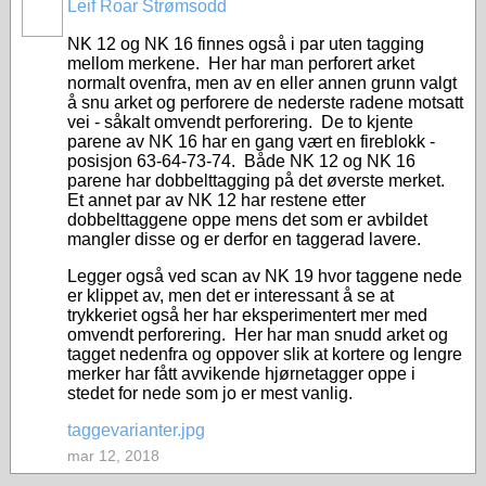
Leif Roar Strømsodd
NK 12 og NK 16 finnes også i par uten tagging
mellom merkene. Her har man perforert arket
normalt ovenfra, men av en eller annen grunn valgt
å snu arket og perforere de nederste radene motsatt
vei - såkalt omvendt perforering. De to kjente
parene av NK 16 har en gang vært en fireblokk -
posisjon 63-64-73-74. Både NK 12 og NK 16
parene har dobbelttagging på det øverste merket.
Et annet par av NK 12 har restene etter
dobbelttaggene oppe mens det som er avbildet
mangler disse og er derfor en taggerad lavere.
Legger også ved scan av NK 19 hvor taggene nede
er klippet av, men det er interessant å se at
trykkeriet også her har eksperimentert mer med
omvendt perforering. Her har man snudd arket og
tagget nedenfra og oppover slik at kortere og lengre
merker har fått avvikende hjørnetagger oppe i
stedet for nede som jo er mest vanlig.
taggevarianter.jpg
mar 12, 2018