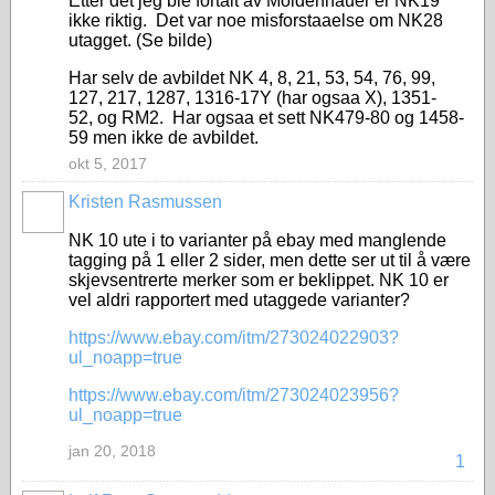
Etter det jeg ble fortalt av Moldenhauer er NK19
ikke riktig. Det var noe misforstaaelse om NK28
utagget. (Se bilde)
Har selv de avbildet NK 4, 8, 21, 53, 54, 76, 99,
127, 217, 1287, 1316-17Y (har ogsaa X), 1351-
52, og RM2. Har ogsaa et sett NK479-80 og 1458-
59 men ikke de avbildet.
okt 5, 2017
Kristen Rasmussen
NK 10 ute i to varianter på ebay med manglende
tagging på 1 eller 2 sider, men dette ser ut til å være
skjevsentrerte merker som er beklippet. NK 10 er
vel aldri rapportert med utaggede varianter?
https://www.ebay.com/itm/273024022903?
ul_noapp=true
https://www.ebay.com/itm/273024023956?
ul_noapp=true
jan 20, 2018
1