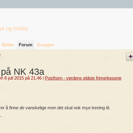
tur og hobby
Bilder
Forum
Grupper
r
 på NK 43a
n 6 juli 2015 på 21.46 i
Posthorn - verdens eldste frimerkeserie
r å finne de vanskelige men det skal nok mye trening til.
.