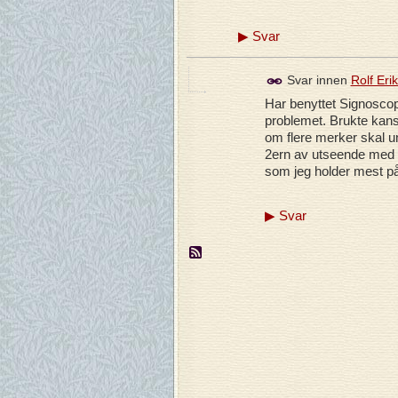
▶
Svar
Svar innen
Rolf Eri
Har benyttet Signoscope
problemet. Brukte kans
om flere merker skal 
2ern av utseende med n
som jeg holder mest p
▶
Svar