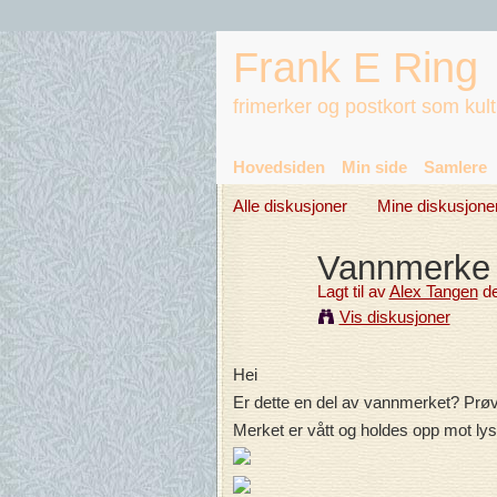
Frank E Ring
frimerker og postkort som kul
Hovedsiden
Min side
Samlere
Alle diskusjoner
Mine diskusjone
Vannmerke
Lagt til av
Alex Tangen
de
Vis diskusjoner
Hei
Er dette en del av vannmerket? Prøve
Merket er vått og holdes opp mot lys