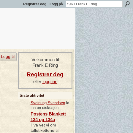
Registrer deg
Logg på
Legg til
Velkommen til
Frank E Ring
Registrer deg
eller
logg inn
Siste aktivitet
Sveinung Svendsen
la
inn en diskusjon
Postens Blankett
134 og 134a
Hva vet vi om
tolletikettene til