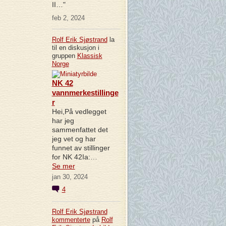
II…"
feb 2, 2024
Rolf Erik Sjøstrand
la
til en diskusjon i
gruppen
Klassisk
Norge
NK 42
vannmerkestillinge
r
Hei,På vedlegget
har jeg
sammenfattet det
jeg vet og har
funnet av stillinger
for NK 42Ia:…
Se mer
jan 30, 2024
4
Rolf Erik Sjøstrand
kommenterte
på
Rolf