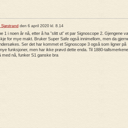
k Sjøstrand
den
6 april 2020 kl. 8.14
 1 i noen år nå, etter å ha "slitt ut" et par Signoscope 2. Gjengene va
kje for mye makt. Bruker Super Safe også innimellom, men da gjern
undersøkes. Ser det har kommet et Signoscope 3 også som ligner på
ye funksjoner, men har ikke prøvd dette enda. Til 1880-tallsmerken
å med nå, funker S1 ganske bra