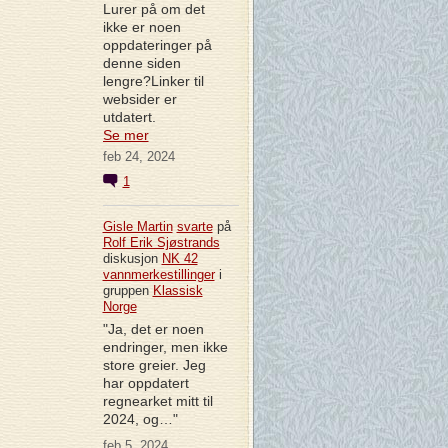
Lurer på om det
ikke er noen
oppdateringer på
denne siden
lengre?Linker til
websider er
utdatert.
Se mer
feb 24, 2024
1
Gisle Martin
svarte
på
Rolf Erik Sjøstrands
diskusjon
NK 42
vannmerkestillinger
i
gruppen
Klassisk
Norge
"Ja, det er noen
endringer, men ikke
store greier. Jeg
har oppdatert
regnearket mitt til
2024, og…"
feb 5, 2024