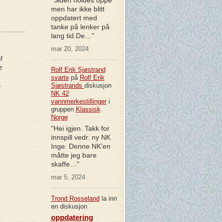
men har ikke blitt
oppdatert med
tanke på lenker på
lang tid.De…"
mar 20, 2024
r
e
Rolf Erik Sjøstrand
svarte
på
Rolf Erik
e
Sjøstrands
diskusjon
NK 42
vannmerkestillinger
i
gruppen
Klassisk
Norge
"Hei igjen. Takk for
innspill vedr. ny NK
Inge. Denne NK’en
måtte jeg bare
skaffe…"
mar 5, 2024
Trond Rosseland
la inn
en diskusjon
oppdatering