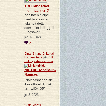
118 I Ringsaker
men hva mer ?
Kan noen hjelpe
med hva som er
tekst på dette
stempelet i tillegg til
Ringsaker ??
jan 17, 2024
2
Einar Strand Enkerud
kommenterte
på
Rolf
Erik Sjøstrands
bilde
NK 118 Trondheim-
Namsos
"Namsosbanen ble
ikke offisielt åpnet
før i 1934-35"
jul 3, 2023
Gisle Martin