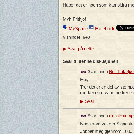
Håper det er noen som kan bidra me
Mvh Frithjof
MySpace
Facebook
Visninger:
643
▶
Svar på dette
Svar til denne diskusjonen
Svar innen
Rolf Erik Sjø
Hei,
Tror det er en del av stempe
merkene og vannmerkene er
▶
Svar
Svar innen
classicstamp
Noen som vet om Signoskop 
Jobber meg gjennom 1000 2