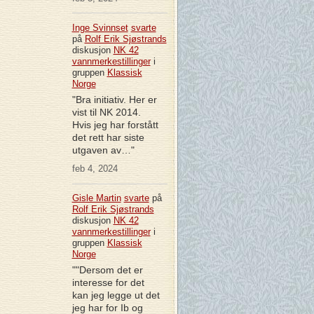
Inge Svinnset
svarte
på
Rolf Erik Sjøstrands
diskusjon
NK 42
vannmerkestillinger
i
gruppen
Klassisk
Norge
"Bra initiativ. Her er
vist til NK 2014.
Hvis jeg har forstått
det rett har siste
utgaven av…"
feb 4, 2024
Gisle Martin
svarte
på
Rolf Erik Sjøstrands
diskusjon
NK 42
vannmerkestillinger
i
gruppen
Klassisk
Norge
""Dersom det er
interesse for det
kan jeg legge ut det
jeg har for Ib og