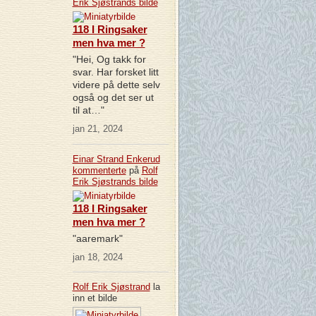
Erik Sjøstrands
bilde
118 I Ringsaker
men hva mer ?
"Hei, Og takk for
svar. Har forsket litt
videre på dette selv
også og det ser ut
til at…"
jan 21, 2024
Einar Strand Enkerud
kommenterte
på
Rolf
Erik Sjøstrands
bilde
118 I Ringsaker
men hva mer ?
"aaremark"
jan 18, 2024
Rolf Erik Sjøstrand
la
inn et bilde