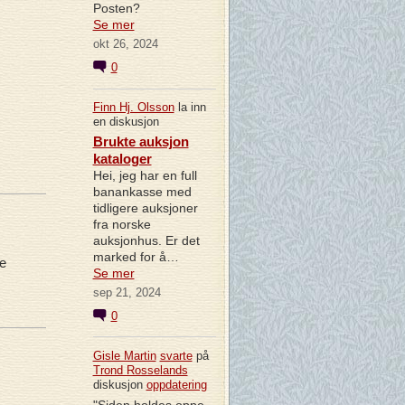
Posten?
Se mer
okt 26, 2024
0
Finn Hj. Olsson
la inn
en diskusjon
Brukte auksjon
kataloger
Hei, jeg har en full
banankasse med
tidligere auksjoner
fra norske
auksjonhus. Er det
marked for å…
se
Se mer
sep 21, 2024
0
Gisle Martin
svarte
på
Trond Rosselands
diskusjon
oppdatering
"Siden holdes oppe