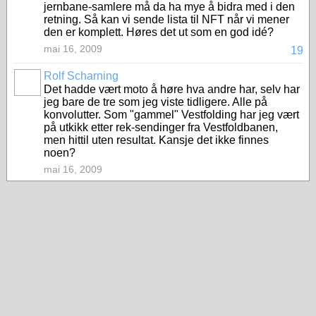
jernbane-samlere må da ha mye å bidra med i den
retning. Så kan vi sende lista til NFT når vi mener
den er komplett. Høres det ut som en god idé?
mai 16, 2009
19
Rolf Scharning
Det hadde vært moto å høre hva andre har, selv har
jeg bare de tre som jeg viste tidligere. Alle på
konvolutter. Som "gammel" Vestfolding har jeg vært
på utkikk etter rek-sendinger fra Vestfoldbanen,
men hittil uten resultat. Kansje det ikke finnes
noen?
mai 16, 2009