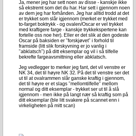
Ja, mener jeg har sett noen av disse - kanskje ikke
så ekstremt som det du har. Har sett i gjennom noen
av dem jeg har forhånden. Jeg har alltid trodd at det
er trykket som slår igjennom (merket er trykket med
to-farget boktrykk - og ovalen/Oscar er vel trykket
med kraftigere farge - kanskje trykkekspertene kan
fortelle oss noe her). Eller er det slik at den godeste
Oscar på baksiden er "forskjøvet" i forhold til
framside (litt slik forskyvning er jo vanlig i
"abklatsch") på ditt eksemplar og vil i så tilfelle
bekrefte fargeavsmittning eller abklatsch.
Jeg vedlegger to merker jeg fant, det vil venstre er
NK 34, det til høyre NK 32. På det til venstre ser det
ut til at ovalrammen slår ganske kraftig i gjennom,
det til høyre er et slags "mellomtilfelle" mellom
normal og ditt eksemplar - trykket ser ut til å slå
igjennom - men ikke på langt nær så kraftig som på
ditt eksemplar (ble litt svakere på scannet enn i
virkeligheten på mitt scan)