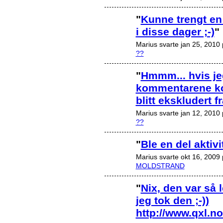
"
Kunne trengt en 
i disse dager ;-)
"
Marius svarte jan 25, 2010
??
"
Hmmm... hvis je
kommentarene ko
blitt ekskludert f
Marius svarte jan 12, 2010
??
"
Ble en del aktivi
Marius svarte okt 16, 2009
MOLDSTRAND
"
Nix, den var så l
jeg tok den ;-))
http://www.qxl.no