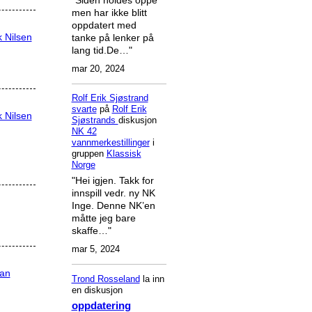
men har ikke blitt
oppdatert med
k Nilsen
tanke på lenker på
lang tid.De…"
mar 20, 2024
Rolf Erik Sjøstrand
svarte
på
Rolf Erik
k Nilsen
Sjøstrands
diskusjon
NK 42
vannmerkestillinger
i
gruppen
Klassisk
Norge
"Hei igjen. Takk for
innspill vedr. ny NK
Inge. Denne NK’en
måtte jeg bare
skaffe…"
mar 5, 2024
ran
Trond Rosseland
la inn
en diskusjon
oppdatering