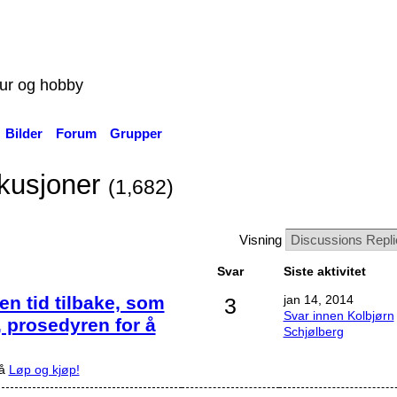
tur og hobby
Bilder
Forum
Grupper
skusjoner
(1,682)
Visning
Svar
Siste aktivitet
en tid tilbake, som
jan 14, 2014
3
Svar innen Kolbjørn
, prosedyren for å
Schjølberg
på
Løp og kjøp!