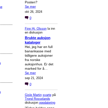
Posten?
Se mer
ne
okt 26, 2024
0
Finn Hj. Olsson
la inn
en diskusjon
Brukte auksjon
kataloger
Hei, jeg har en full
banankasse med
tidligere auksjoner
fra norske
g
auksjonhus. Er det
marked for å…
Se mer
sep 21, 2024
0
g
Gisle Martin
svarte
på
Trond Rosselands
diskusjon
oppdatering
"Siden holdes oppe