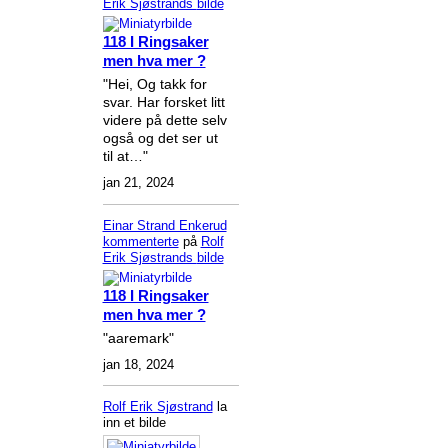
Erik Sjøstrands
bilde
118 I Ringsaker
men hva mer ?
"Hei, Og takk for
svar. Har forsket litt
videre på dette selv
også og det ser ut
til at…"
jan 21, 2024
Einar Strand Enkerud
kommenterte
på
Rolf
Erik Sjøstrands
bilde
118 I Ringsaker
men hva mer ?
"aaremark"
jan 18, 2024
Rolf Erik Sjøstrand
la
inn et bilde