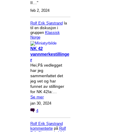
II…"
feb 2, 2024
Rolf Erik Sjøstrand
la
til en diskusjon i
gruppen
Klassisk
Norge
NK 42
vannmerkestillinge
r
Hei,På vedlegget
har jeg
sammenfattet det
jeg vet og har
funnet av stillinger
for NK 42Ia:…
Se mer
jan 30, 2024
4
Rolf Erik Sjøstrand
kommenterte
på
Rolf