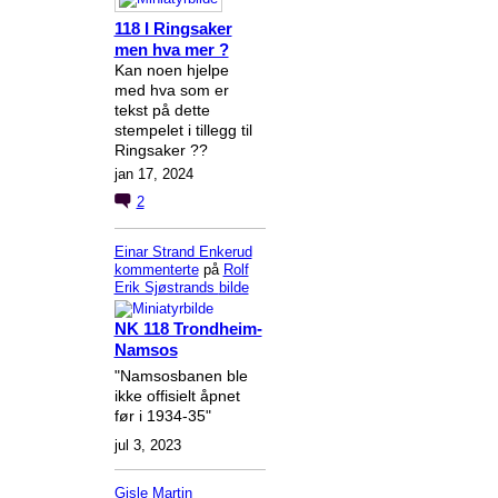
118 I Ringsaker
men hva mer ?
Kan noen hjelpe
med hva som er
tekst på dette
stempelet i tillegg til
Ringsaker ??
jan 17, 2024
2
Einar Strand Enkerud
kommenterte
på
Rolf
Erik Sjøstrands
bilde
NK 118 Trondheim-
Namsos
"Namsosbanen ble
ikke offisielt åpnet
før i 1934-35"
jul 3, 2023
Gisle Martin