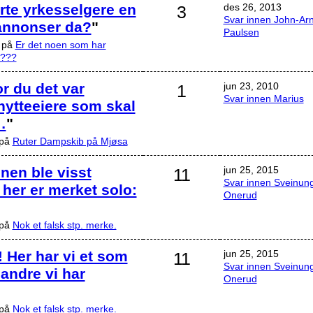
erte yrkesselgere en
des 26, 2013
3
Svar innen John-Ar
annonser da?
"
Paulsen
3 på
Er det noen som har
????
ror du det var
jun 23, 2010
1
Svar innen Marius
hytteeiere som skal
…
"
 på
Ruter Dampskib på Mjøsa
nen ble visst
jun 25, 2015
11
Svar innen Sveinun
her er merket solo:
Onerud
 på
Nok et falsk stp. merke.
! Her har vi et som
jun 25, 2015
11
Svar innen Sveinun
e andre vi har
Onerud
 på
Nok et falsk stp. merke.