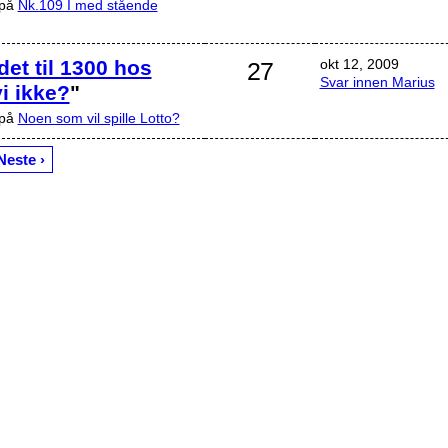
 på
Nk.109 I med stående
 det til 1300 hos
okt 12, 2009
27
Svar innen Marius
i ikke?
"
 på
Noen som vil spille Lotto?
Neste ›