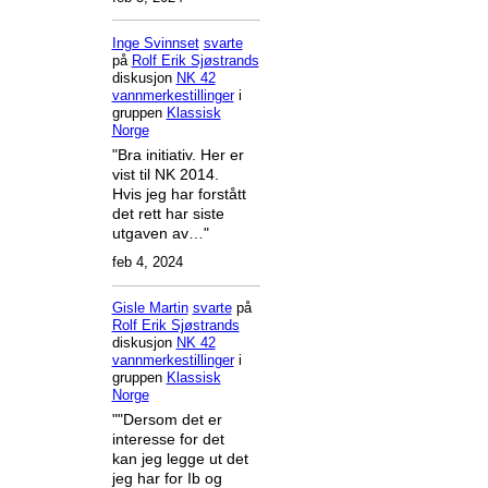
Inge Svinnset
svarte
på
Rolf Erik Sjøstrands
diskusjon
NK 42
vannmerkestillinger
i
gruppen
Klassisk
Norge
"Bra initiativ. Her er
vist til NK 2014.
Hvis jeg har forstått
det rett har siste
utgaven av…"
feb 4, 2024
Gisle Martin
svarte
på
Rolf Erik Sjøstrands
diskusjon
NK 42
vannmerkestillinger
i
gruppen
Klassisk
Norge
""Dersom det er
interesse for det
kan jeg legge ut det
jeg har for Ib og