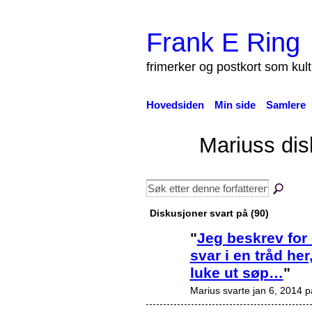
Frank E Ring
frimerker og postkort som kul
Hovedsiden
Min side
Samlere
Mariuss di
Diskusjoner svart på (90)
"
Jeg beskrev for 
svar i en tråd her
luke ut søp…
"
Marius svarte jan 6, 2014 