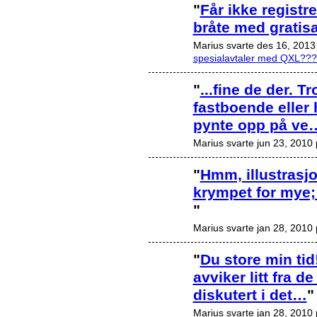
"
Får ikke registr
bråte med gratis
Marius svarte des 16, 201
spesialavtaler med QXL??
"
...fine de der. T
fastboende eller 
pynte opp på ve
Marius svarte jun 23, 2010
"
Hmm, illustrasjo
krympet for mye; 
"
Marius svarte jan 28, 2010
"
Du store min tid
avviker litt fra d
diskutert i det…
"
Marius svarte jan 28, 2010