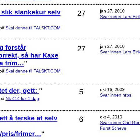
slik slankekur selv
jan 27, 2010
27
Svar innen Lars Eiri
 på
Skal denne til FALSKT.COM
g forstår
jan 27, 2010
27
Svar innen Lars Eiri
rrekt, så har Kaxe
ra frim…
"
 på
Skal denne til FALSKT.COM
tet der, gett:
"
okt 16, 2009
5
Svar innen nrps
 på
Nk.414 lux 1.dag
ett å ferske at selv
okt 4, 2010
6
Svar innen Carl Gø
Furst Scheve
/pris/frimer…
"