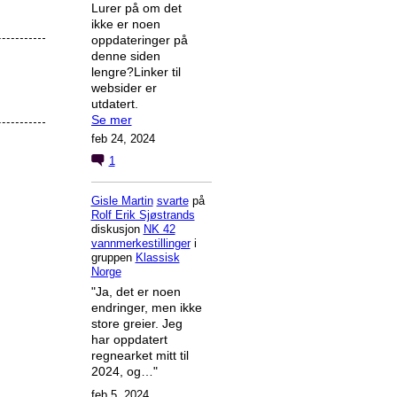
Lurer på om det
ikke er noen
oppdateringer på
denne siden
lengre?Linker til
websider er
utdatert.
Se mer
feb 24, 2024
1
Gisle Martin
svarte
på
Rolf Erik Sjøstrands
diskusjon
NK 42
vannmerkestillinger
i
gruppen
Klassisk
Norge
"Ja, det er noen
endringer, men ikke
store greier. Jeg
har oppdatert
regnearket mitt til
2024, og…"
feb 5, 2024