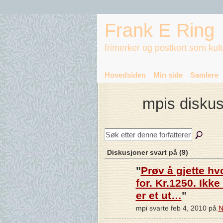
Frank E Ring
frimerker og postkort som kul
Hovedsiden
Min side
Samlere
mpis disku
Diskusjoner svart på (9)
"
Prøv å gjette h
for. Kr.1250. Ikke
er et ut…
"
mpi svarte feb 4, 2010 på
N