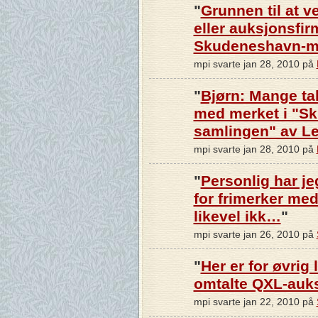
"
Grunnen til at 
eller auksjonsfirm
Skudeneshavn-
mpi svarte jan 28, 2010 på
"
Bjørn: Mange tak
med merket i "S
samlingen" av L
mpi svarte jan 28, 2010 på
"
Personlig har je
for frimerker me
likevel ikk…
"
mpi svarte jan 26, 2010 på
"
Her er for øvrig 
omtalte QXL-auk
mpi svarte jan 22, 2010 på