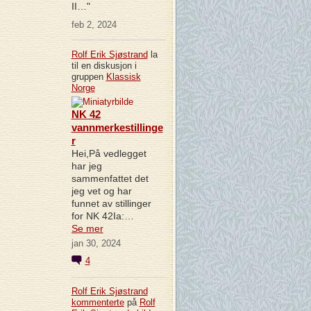
II…"
feb 2, 2024
Rolf Erik Sjøstrand
la
til en diskusjon i
gruppen
Klassisk
Norge
NK 42
vannmerkestillinge
r
Hei,På vedlegget
har jeg
sammenfattet det
jeg vet og har
funnet av stillinger
for NK 42Ia:…
Se mer
jan 30, 2024
4
Rolf Erik Sjøstrand
kommenterte
på
Rolf