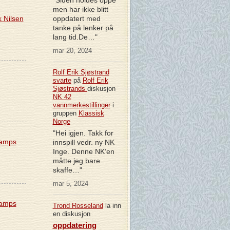
men har ikke blitt
k Nilsen
oppdatert med
tanke på lenker på
lang tid.De…"
mar 20, 2024
Rolf Erik Sjøstrand
svarte
på
Rolf Erik
Sjøstrands
diskusjon
NK 42
vannmerkestillinger
i
gruppen
Klassisk
Norge
"Hei igjen. Takk for
tamps
innspill vedr. ny NK
Inge. Denne NK’en
måtte jeg bare
skaffe…"
mar 5, 2024
tamps
Trond Rosseland
la inn
en diskusjon
oppdatering