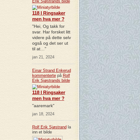
Erik Sjøstrands
bilde
118 I Ringsaker
men hva mer ?
"Hei, Og takk for
svar. Har forsket litt
videre på dette selv
også og det ser ut
til at…"
jan 21, 2024
Einar Strand Enkerud
kommenterte
på
Rolf
Erik Sjøstrands
bilde
118 I Ringsaker
men hva mer ?
"aaremark"
jan 18, 2024
Rolf Erik Sjøstrand
la
inn et bilde