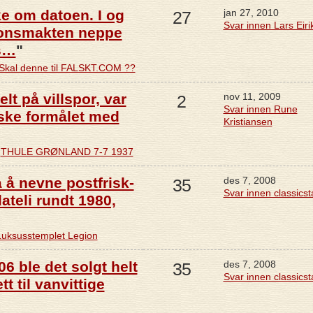
ke om datoen. I og
jan 27, 2010
27
Svar innen Lars Eiri
onsmakten neppe
is…
"
Skal denne til FALSKT.COM ??
lt på villspor, var
nov 11, 2009
2
Svar innen Rune
iske formålet med
Kristiansen
å
THULE GRØNLAND 7-7 1937
 å nevne postfrisk-
des 7, 2008
35
Svar innen classics
lateli rundt 1980,
Luksusstemplet Legion
06 ble det solgt helt
des 7, 2008
35
Svar innen classics
t til vanvittige