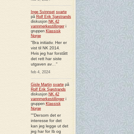
Inge Svinnset
svarte
på
Rolf Erik Sjøstrands
diskusjon
NK 42
vannmerkestillinger
i
gruppen
Klassisk
Norge
"Bra initiativ. Her er
vist til NK 2014.
Hvis jeg har forstått
det rett har siste
utgaven av…"
feb 4, 2024
Gisle Martin
svarte
på
Rolf Erik Sjøstrands
diskusjon
NK 42
vannmerkestillinger
i
gruppen
Klassisk
Norge
""Dersom det er
interesse for det
kan jeg legge ut det
jeg har for Ib og