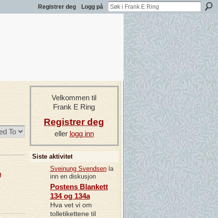
Registrer deg
Logg på
Velkommen til
Frank E Ring
Registrer deg
eller
logg inn
Siste aktivitet
Sveinung Svendsen
la
g
inn en diskusjon
Postens Blankett
134 og 134a
Hva vet vi om
tolletikettene til