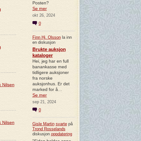
Posten?
Se mer
g
okt 26, 2024
0
Finn Hj. Olsson
la inn
en diskusjon
g
Brukte auksjon
kataloger
Hei, jeg har en full
banankasse med
tidligere auksjoner
fra norske
auksjonhus. Er det
k Nilsen
marked for å…
Se mer
sep 21, 2024
0
k Nilsen
Gisle Martin
svarte
på
Trond Rosselands
diskusjon
oppdatering
"Siden holdes oppe