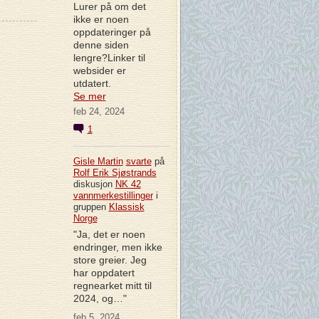
Lurer på om det
ikke er noen
oppdateringer på
denne siden
lengre?Linker til
websider er
utdatert.
Se mer
feb 24, 2024
1
Gisle Martin
svarte
på
Rolf Erik Sjøstrands
diskusjon
NK 42
vannmerkestillinger
i
gruppen
Klassisk
Norge
"Ja, det er noen
endringer, men ikke
store greier. Jeg
har oppdatert
regnearket mitt til
2024, og…"
feb 5, 2024