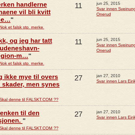
verken handlerne
jun 25, 2015
11
Svar innen Sveinun
aene vil bli kvitt
Onerud
me…
"
Nok et falsk stp. merke.
k, og jeg har tatt
jun 25, 2015
11
Svar innen Sveinun
kudeneshavn-
Onerud
egion-m…
"
Nok et falsk stp. merke.
g ikke mye til overs
jan 27, 2010
27
Svar innen Lars Eiri
d skader, men synes
Skal denne til FALSKT.COM ??
lenken til den
jan 27, 2010
27
Svar innen Lars Eiri
sjonen.
"
Skal denne til FALSKT.COM ??