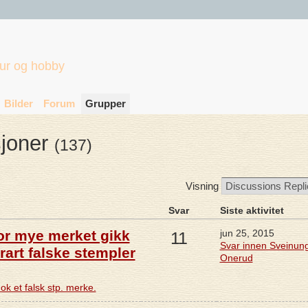
tur og hobby
Bilder
Forum
Grupper
sjoner
(137)
Visning
Svar
Siste aktivitet
vor mye merket gikk
jun 25, 2015
11
Svar innen Sveinun
 rart falske stempler
Onerud
ok et falsk stp. merke.