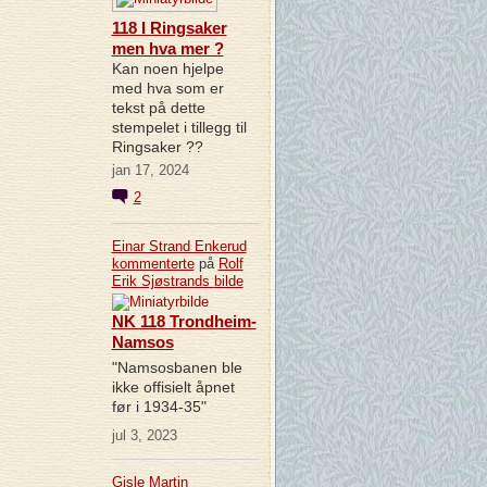
118 I Ringsaker
men hva mer ?
Kan noen hjelpe
med hva som er
tekst på dette
stempelet i tillegg til
Ringsaker ??
jan 17, 2024
2
Einar Strand Enkerud
kommenterte
på
Rolf
Erik Sjøstrands
bilde
NK 118 Trondheim-
Namsos
"Namsosbanen ble
ikke offisielt åpnet
før i 1934-35"
jul 3, 2023
Gisle Martin