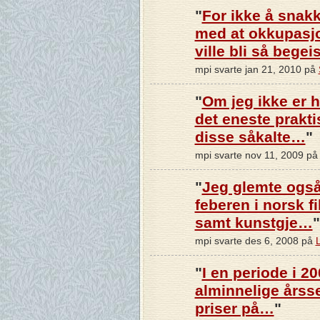
"
For ikke å snak
med at okkupasj
ville bli så bege
mpi svarte jan 21, 2010 på
"
Om jeg ikke er he
det eneste prakt
disse såkalte…
"
mpi svarte nov 11, 2009 p
"
Jeg glemte også
feberen i norsk fi
samt kunstgje…
"
mpi svarte des 6, 2008 på
"
I en periode i 20
alminnelige årsset
priser på…
"