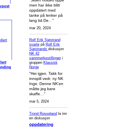
men har ikke blitt
arpost
oppdatert med
tanke på lenker på
lang tid.De…"
mar 20, 2024
Rolf Erik Sjøstrand
svarte
på
Rolf Erik
Sjøstrands
diskusjon
NK 42
vannmerkestillinger
i
lert
gruppen
Klassisk
ending
Norge
"Hei igjen. Takk for
innspill vedr. ny NK
Inge. Denne NK’en
måtte jeg bare
skaffe…"
mar 5, 2024
Trond Rosseland
la inn
en diskusjon
oppdatering