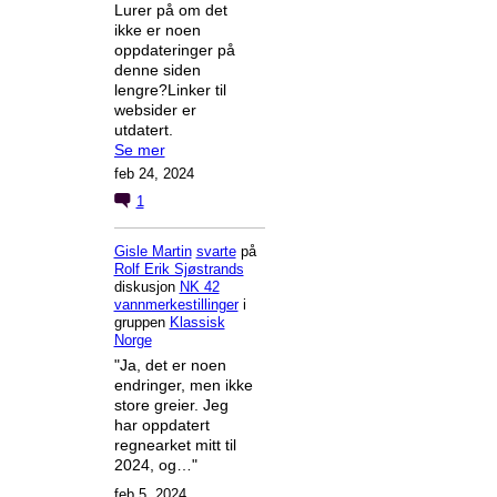
Lurer på om det
ikke er noen
oppdateringer på
denne siden
lengre?Linker til
websider er
utdatert.
Se mer
feb 24, 2024
1
Gisle Martin
svarte
på
Rolf Erik Sjøstrands
diskusjon
NK 42
vannmerkestillinger
i
gruppen
Klassisk
Norge
"Ja, det er noen
endringer, men ikke
store greier. Jeg
har oppdatert
regnearket mitt til
2024, og…"
feb 5, 2024