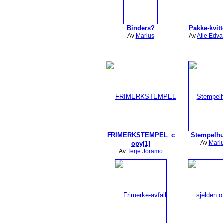
Binders?
Pakke-kvitt
Av
Marius
Av
Atle Edv
FRIMERKSTEMPEL_c
Stempelh
Av
Mari
opy[1]
Av
Terje Joramo