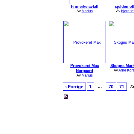
Frimerke-avfall
sjelden of
Av
Marius
Av
bjørn fo
Provokeret Max
Skogns Mar
Av
Arne Kor
Nørgaard
Av
Marius
…
7
‹ Forrige
1
70
71