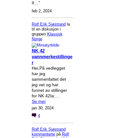
II…"
feb 2, 2024
Rolf Erik Sjøstrand
la
til en diskusjon i
gruppen
Klassisk
Norge
NK 42
vannmerkestillinge
r
Hei,På vedlegget
har jeg
sammenfattet det
jeg vet og har
funnet av stillinger
for NK 42Ia:…
Se mer
jan 30, 2024
4
Rolf Erik Sjøstrand
kommenterte
på
Rolf