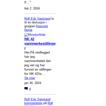
II…"
feb 2, 2024
Rolf Erik Sjøstrand
la
til en diskusjon i
gruppen
Klassisk
Norge
NK 42
vannmerkestillinge
r
Hei,På vedlegget
har jeg
sammenfattet det
jeg vet og har
funnet av stillinger
for NK 42Ia:…
Se mer
jan 30, 2024
4
Rolf Erik Sjøstrand
kommenterte
på
Rolf