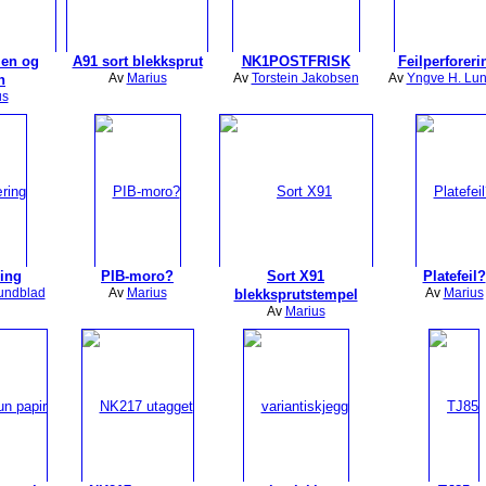
ien og
A91 sort blekksprut
NK1POSTFRISK
Feilperforerin
Av
Marius
Av
Torstein Jakobsen
Av
Yngve H. Lu
n
us
ing
PIB-moro?
Sort X91
Platefeil?
undblad
Av
Marius
Av
Marius
blekksprutstempel
Av
Marius