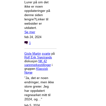
Lurer på om det
ikke er noen
oppdateringer på
denne siden
lengre?Linker til
websider er
utdatert.
Se mer
feb 24, 2024
1
Gisle Martin
svarte
på
Rolf Erik Sjøstrands
diskusjon
NK 42
vannmerkestillinger
i
gruppen
Klassisk
Norge
"Ja, det er noen
endringer, men ikke
store greier. Jeg
har oppdatert
regnearket mitt til
2024, og…"
feb 5, 2024