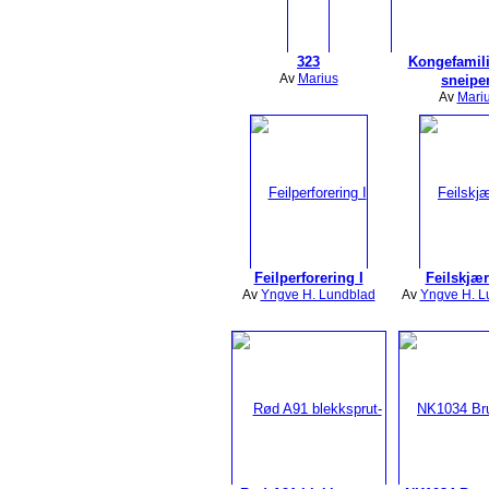
323
Kongefamil
Av
Marius
sneipe
Av
Mari
Feilperforering I
Feilskjær
Av
Yngve H. Lundblad
Av
Yngve H. L