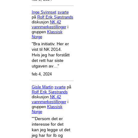
Inge Svinnset
svarte
på
Rolf Erik Sjøstrands
diskusjon
NK 42
vannmerkestillinger
i
gruppen
Klassisk
Norge
"Bra initiativ. Her er
vist til NK 2014.
Hvis jeg har forstått
det rett har siste
utgaven av…"
feb 4, 2024
Gisle Martin
svarte
på
Rolf Erik Sjøstrands
diskusjon
NK 42
vannmerkestillinger
i
gruppen
Klassisk
Norge
""Dersom det er
interesse for det
kan jeg legge ut det
jeg har for Ib og