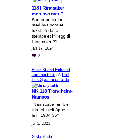
118 I Ringsaker
men hva mer ?
Kan noen hjelpe
med hva som er
tekst på dette
stempelet i tillegg til
Ringsaker ??
jan 17, 2024
2
Einar Strand Enkerud
kommenterte
på
Rolf
Erik Sjøstrands
bilde
NK 118 Trondheim-
Namsos
"Namsosbanen ble
ikke offisielt åpnet
før i 1934-35"
jul 3, 2023
Gisle Martin