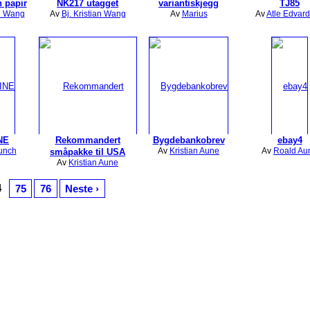
 papir
NK217 utagget
variantiskjegg
TJ85
an Wang
Av
Bj. Kristian Wang
Av
Marius
Av
Atle Edvar
NE
Rekommandert
Bygdebankobrev
ebay4
unch
Av
Kristian Aune
Av
Roald Au
småpakke til USA
Av
Kristian Aune
4
75
76
Neste ›