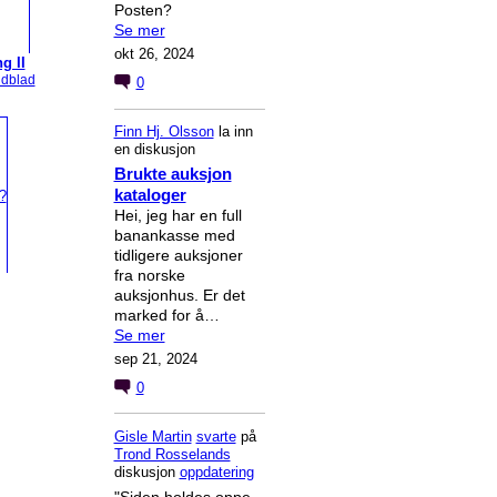
Posten?
Se mer
okt 26, 2024
g II
ndblad
0
Finn Hj. Olsson
la inn
en diskusjon
Brukte auksjon
kataloger
Hei, jeg har en full
banankasse med
tidligere auksjoner
fra norske
auksjonhus. Er det
marked for å…
Se mer
sep 21, 2024
0
Gisle Martin
svarte
på
Trond Rosselands
diskusjon
oppdatering
"Siden holdes oppe