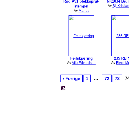
Rød A91 blekksprut-
NK1034 Brun
Av
Bj. Kristi
stempel
Av
Marius
Feilskjæring
235 REI
Av
Atle Edvardsen
Av
Bjørn M
…
7
‹ Forrige
1
72
73