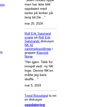
men har ikke blitt
dsen
oppdatert med
tanke på lenker på
lang tid.De…"
mar 20, 2024
Rolf Erik Sjøstrand
svarte
på
Rolf Erik
Sjøstrands
diskusjon
NK 42
vannmerkestillinger
i
ne
gruppen
Klassisk
Norge
"Hei igjen. Takk for
innspill vedr. ny NK
Inge. Denne NK’en
måtte jeg bare
skaffe…"
mar 5, 2024
Trond Rosseland
la inn
en diskusjon
oppdatering