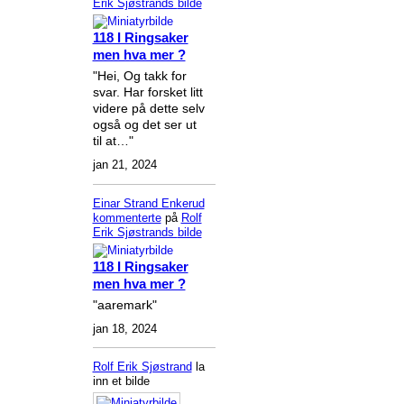
Erik Sjøstrands
bilde
118 I Ringsaker
men hva mer ?
"Hei, Og takk for
svar. Har forsket litt
videre på dette selv
også og det ser ut
til at…"
jan 21, 2024
Einar Strand Enkerud
kommenterte
på
Rolf
Erik Sjøstrands
bilde
118 I Ringsaker
men hva mer ?
"aaremark"
jan 18, 2024
Rolf Erik Sjøstrand
la
inn et bilde