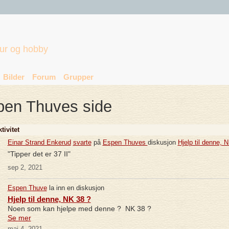
tur og hobby
Bilder
Forum
Grupper
pen Thuves side
tivitet
Einar Strand Enkerud
svarte
på
Espen Thuves
diskusjon
Hjelp til denne, 
"Tipper det er 37 II"
sep 2, 2021
Espen Thuve
la inn en diskusjon
Hjelp til denne, NK 38 ?
Noen som kan hjelpe med denne ? NK 38 ?
Se mer
mai 4, 2021