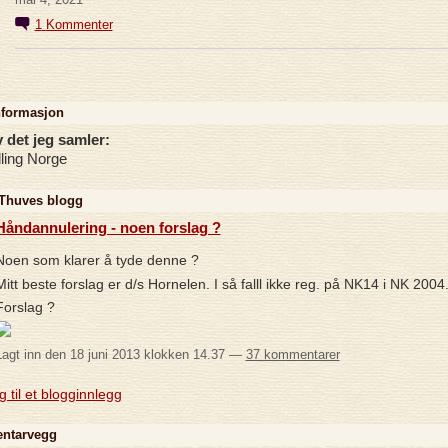
1
Kommenter
nformasjon
 det jeg samler:
lling Norge
Thuves blogg
Håndannulering - noen forslag ?
Noen som klarer å tyde denne ?
Mitt beste forslag er d/s Hornelen. I så falll ikke reg. på NK14 i NK 2004
Forslag ?
Lagt inn den 18 juni 2013 klokken 14.37 —
37 kommentarer
 til et blogginnlegg
ntarvegg