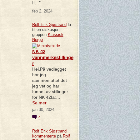
II…"
feb 2, 2024
Rolf Erik Sjøstrand
la
til en diskusjon i
gruppen
Klassisk
Norge
NK 42
vannmerkestillinge
r
Hei,På vedlegget
har jeg
sammenfattet det
jeg vet og har
funnet av stillinger
for NK 42Ia:…
Se mer
jan 30, 2024
4
Rolf Erik Sjøstrand
kommenterte
på
Rolf