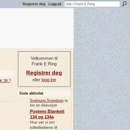
Registrer deg
Logg på
Velkommen til
Frank E Ring
Registrer deg
eller
logg inn
NK 38 ?
Siste aktivitet
Sveinung Svendsen
la
inn en diskusjon
Postens Blankett
134 og 134a
Hva vet vi om
tolletikettene til