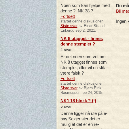
Noen som kan hjelpe med
Du må 
denne ? NK 38 ?
Bli me
Fortsett
Ingen 
startet denne diskusjonen
Siste svar
av Einar Strand
Enkerud sep 2, 2021.
NK 8 utagget - finnes
denne stemplet ?
4 svar
Er det noen som vet om
NK 8 utagget finnes som
stemplet, eller vil en slik
være falsk ?
Fortsett
startet denne diskusjonen
Siste svar
av Bjørn Eirik
Rasmussen feb 24, 2015.
NK1 18 blokk ? (!)
5 svar
Denne ligger nå ute på e-
bay.Selger sier det er
mulig at det er en re-