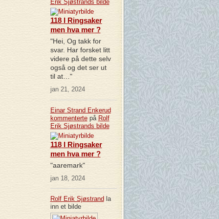
Erik Sjøstrands
bilde
118 I Ringsaker
men hva mer ?
"Hei, Og takk for
svar. Har forsket litt
videre på dette selv
også og det ser ut
til at…"
jan 21, 2024
Einar Strand Enkerud
kommenterte
på
Rolf
Erik Sjøstrands
bilde
118 I Ringsaker
men hva mer ?
"aaremark"
jan 18, 2024
Rolf Erik Sjøstrand
la
inn et bilde