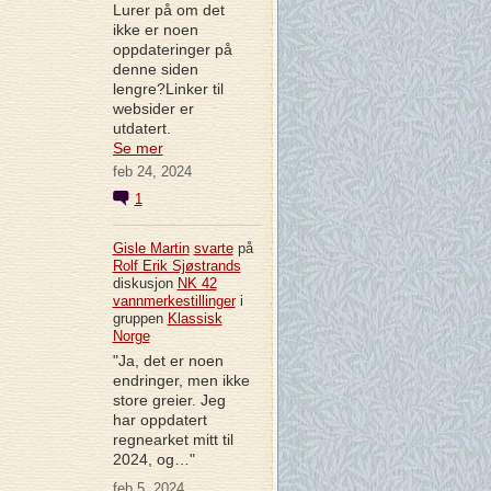
Lurer på om det
ikke er noen
oppdateringer på
denne siden
lengre?Linker til
websider er
utdatert.
Se mer
feb 24, 2024
1
Gisle Martin
svarte
på
Rolf Erik Sjøstrands
diskusjon
NK 42
vannmerkestillinger
i
gruppen
Klassisk
Norge
"Ja, det er noen
endringer, men ikke
store greier. Jeg
har oppdatert
regnearket mitt til
2024, og…"
feb 5, 2024