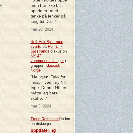
men har ikke blitt
r!
oppdatert med
tanke på lenker på
lang tid.De…"
mar 20, 2024
Rolf Erik Sjøstrand
svarte
på
Rolf Erik
Sjøstrands
diskusjon
NK 42
vannmerkestillinger
i
gruppen
Klassisk
Norge
"Hei igjen. Takk for
innspill vedr. ny NK
Inge. Denne NK’en
måtte jeg bare
skaffe…"
mar 5, 2024
Trond Rosseland
la inn
en diskusjon
oppdatering