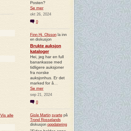
Posten?
Se mer
okt 26, 2024
0
Finn Hj. Olsson
la inn
en diskusjon
Brukte auksjon
kataloger
Hei, jeg har en full
banankasse med
tidligere auksjoner
fra norske
auksjonhus. Er det
.
marked for å…
Se mer
sep 21, 2024
0
Vis alle
Gisle Martin
svarte
på
Trond Rosselands
diskusjon
oppdatering
"Siden holdes oppe