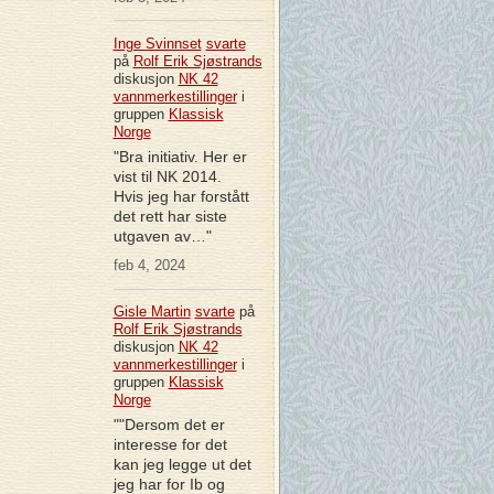
Inge Svinnset
svarte
på
Rolf Erik Sjøstrands
diskusjon
NK 42
vannmerkestillinger
i
gruppen
Klassisk
Norge
"Bra initiativ. Her er
vist til NK 2014.
Hvis jeg har forstått
det rett har siste
utgaven av…"
feb 4, 2024
Gisle Martin
svarte
på
Rolf Erik Sjøstrands
diskusjon
NK 42
vannmerkestillinger
i
gruppen
Klassisk
Norge
""Dersom det er
interesse for det
kan jeg legge ut det
jeg har for Ib og