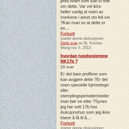
print.Noen som kan si noe
om dette. Var vel ikke
heller vanlig at noen av
merkene i arket sto feil vei
?Kan man se at dette er
en…
Fortsett
startet denne diskusjonen
Siste svar
av Bj. Kristian
Wang nov 5, 2013.
hvordan typebestemme
NK17b ?
20 svar
Er det bare proffene som
kan avgjøre dette ?Er det
noen spesielle kjennetegn
eller
stemplingsperioder/steder
man bør se etter ?Synes
jeg har sett 17b hos
Auksjonshus som jeg ikke
klarer å få til å…
Fortsett
startet denne diskusjonen