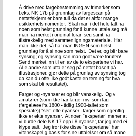
Å drive med fargebestemming av frimerker som
f.eks. NK 17b på grunnlag av fargescan på
nettet/skjerm er bare tull da det er altfor mange
usikkerhetsmomenter. Skal man i det hele tatt ha
noen som helst grunnlag for å kunne uttale seg må
man ha merket i original foran seg samt ha
tilstrekkelig med sammenligningsmateriale. Har
man ikke det, så har man INGEN som helst
grunnlag for å si noe som helst. Det er, og blir bare
synsing; og synsing kan man godt være foruten!
Send merket inn til en av de to ekspertene vi har.
Alle andre som uttaler seg på nettet basert på
illustrasjoner, gjør dette på grunlag av synsing (og
da kan du ofte like godt kaste en terning for hva
som skal bli resultatet).
Farger og -nyanser er og blir vanskelig. Og vi
amatører (som ikke har farger mv. som fag
(fargelære fra 1800 - tidlig 1900-tallet som
spesiale)) "ser" ofte nyanser i farger som egentlig
ikke er ekte nyanser. At noen "eksperter" mener at
vi burde dele NK 17 opp i 8 nyanser, tar jeg med ei
klype salt. Jeg tror ikke disse "ekspertene" har
vitenskapelig basis for sine uttalelser om så mane