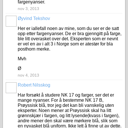
fargenyanser.
nov 3, 2013
Øyvind Tekshov
Her er iallefall noen av mine, som du ser er de satt
opp etter fargenyanser. De er bra gjenngitt på farge,
ble litt overasket over det. Eksperten som er nevnt
er vel en av i alt 3 i Norge som er atestør for bla
posthorn merke.
Mvh
Ø
nov 4, 2013
Robert Nilsskog
Har forsøkt å studere NK 17 og farger, ser det er
mange nyanser. For å bestemme NK 17 B,
Prøyssisk blå, tror jeg det kan bli vanskelig uten
eksperter. Noen mener at Prøyssisk skal ha litt
grønnskjær i fargen, og litt lysende(kvass i fargen),
andre mener den skal være mørkere blå, slik som
en nyvasket blå uniform. Ikke lett å finne ut av dette.