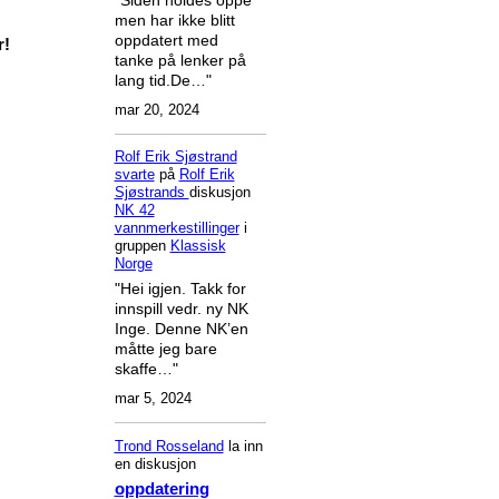
men har ikke blitt
oppdatert med
r!
tanke på lenker på
lang tid.De…"
mar 20, 2024
Rolf Erik Sjøstrand
svarte
på
Rolf Erik
Sjøstrands
diskusjon
NK 42
vannmerkestillinger
i
gruppen
Klassisk
Norge
"Hei igjen. Takk for
innspill vedr. ny NK
Inge. Denne NK’en
måtte jeg bare
skaffe…"
mar 5, 2024
Trond Rosseland
la inn
en diskusjon
oppdatering