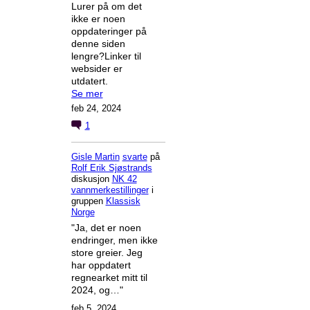
Lurer på om det
ikke er noen
oppdateringer på
denne siden
lengre?Linker til
websider er
utdatert.
Se mer
feb 24, 2024
1
Gisle Martin
svarte
på
Rolf Erik Sjøstrands
diskusjon
NK 42
vannmerkestillinger
i
gruppen
Klassisk
Norge
"Ja, det er noen
endringer, men ikke
store greier. Jeg
har oppdatert
regnearket mitt til
2024, og…"
feb 5, 2024