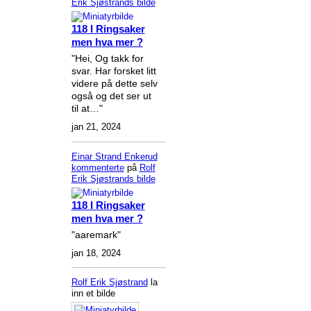
Erik Sjøstrands
bilde
118 I Ringsaker
men hva mer ?
"Hei, Og takk for
svar. Har forsket litt
videre på dette selv
også og det ser ut
til at…"
jan 21, 2024
Einar Strand Enkerud
kommenterte
på
Rolf
Erik Sjøstrands
bilde
118 I Ringsaker
men hva mer ?
"aaremark"
jan 18, 2024
Rolf Erik Sjøstrand
la
inn et bilde