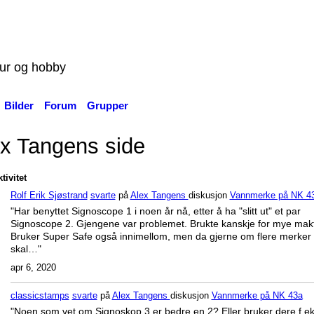
tur og hobby
Bilder
Forum
Grupper
x Tangens side
tivitet
Rolf Erik Sjøstrand
svarte
på
Alex Tangens
diskusjon
Vannmerke på NK 4
"Har benyttet Signoscope 1 i noen år nå, etter å ha "slitt ut" et par
Signoscope 2. Gjengene var problemet. Brukte kanskje for mye makt
Bruker Super Safe også innimellom, men da gjerne om flere merker
skal…"
apr 6, 2020
classicstamps
svarte
på
Alex Tangens
diskusjon
Vannmerke på NK 43a
"Noen som vet om Signoskop 3 er bedre en 2? Eller bruker dere f.e