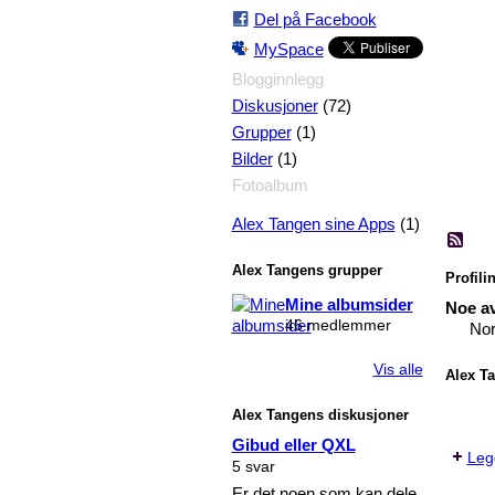
Del på Facebook
MySpace
Blogginnlegg
(72)
Diskusjoner
(1)
Grupper
(1)
Bilder
Fotoalbum
(1)
Alex Tangen sine Apps
Alex Tangens grupper
Profili
Mine albumsider
Noe av
46 medlemmer
Nor
Vis alle
Alex Ta
Alex Tangens diskusjoner
Gibud eller QXL
Legg
5 svar
Er det noen som kan dele