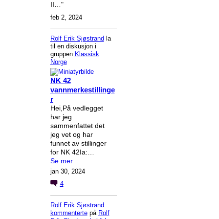
II…"
feb 2, 2024
Rolf Erik Sjøstrand
la
til en diskusjon i
gruppen
Klassisk
Norge
NK 42
vannmerkestillinge
r
Hei,På vedlegget
har jeg
sammenfattet det
jeg vet og har
funnet av stillinger
for NK 42Ia:…
Se mer
jan 30, 2024
4
Rolf Erik Sjøstrand
kommenterte
på
Rolf