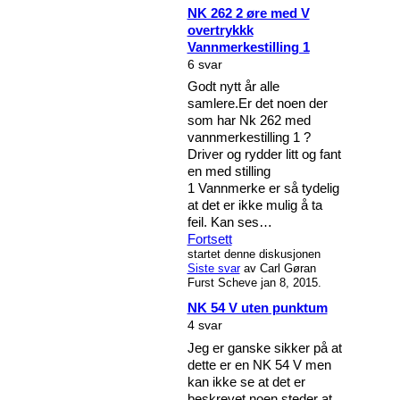
NK 262 2 øre med V
overtrykkk
Vannmerkestilling 1
6 svar
Godt nytt år alle
samlere.Er det noen der
som har Nk 262 med
vannmerkestilling 1 ?
Driver og rydder litt og fant
en med stilling
1 Vannmerke er så tydelig
at det er ikke mulig å ta
feil. Kan ses…
Fortsett
startet denne diskusjonen
Siste svar
av Carl Gøran
Furst Scheve jan 8, 2015.
NK 54 V uten punktum
4 svar
Jeg er ganske sikker på at
dette er en NK 54 V men
kan ikke se at det er
beskrevet noen steder at