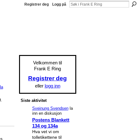
Registrer deg
Logg på
Velkommen til
Frank E Ring
Registrer deg
eller
logg inn
3a
.
Siste aktivitet
Sveinung Svendsen
la
inn en diskusjon
Postens Blankett
134 og 134a
Hva vet vi om
tolletikettene til
ks