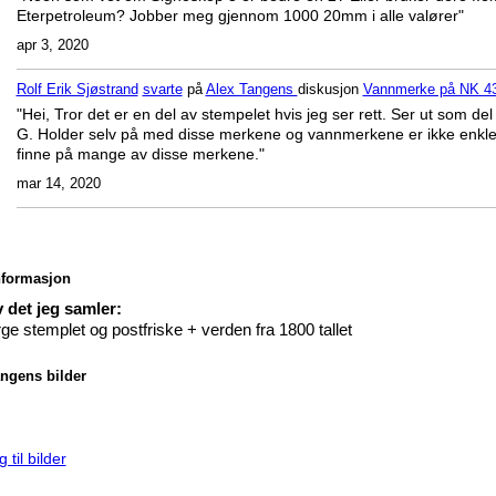
Eterpetroleum? Jobber meg gjennom 1000 20mm i alle valører"
apr 3, 2020
Rolf Erik Sjøstrand
svarte
på
Alex Tangens
diskusjon
Vannmerke på NK 4
"Hei, Tror det er en del av stempelet hvis jeg ser rett. Ser ut som del
G. Holder selv på med disse merkene og vannmerkene er ikke enkle
finne på mange av disse merkene."
mar 14, 2020
nformasjon
 det jeg samler:
ge stemplet og postfriske + verden fra 1800 tallet
ngens bilder
 til bilder