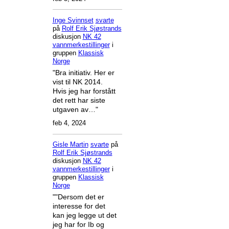
Inge Svinnset
svarte
på
Rolf Erik Sjøstrands
diskusjon
NK 42
vannmerkestillinger
i
gruppen
Klassisk
Norge
"Bra initiativ. Her er
vist til NK 2014.
Hvis jeg har forstått
det rett har siste
utgaven av…"
feb 4, 2024
Gisle Martin
svarte
på
Rolf Erik Sjøstrands
diskusjon
NK 42
vannmerkestillinger
i
gruppen
Klassisk
Norge
""Dersom det er
interesse for det
kan jeg legge ut det
jeg har for Ib og