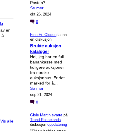
Posten?
Se mer
okt 26, 2024
0
3a
 av en
Finn Hj. Olsson
la inn
 å
en diskusjon
Brukte auksjon
kataloger
Hei, jeg har en full
banankasse med
tidligere auksjoner
fra norske
auksjonhus. Er det
marked for å…
Se mer
sep 21, 2024
0
Gisle Martin
svarte
på
Trond Rosselands
Vis alle
diskusjon
oppdatering
"Siden holdes oppe