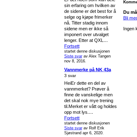
Komme
sin erfaring om hvilken av
de sidene er det best for å
Du må 
selge og kjøpe frimerker
Bli me
nå. Titter stadig innom
sidene men er ikke så
Ingen 
imponert over utvalget
lenger. Etter at QXL…
Fortsett
startet denne diskusjonen
Siste svar
av Alex Tangen
nov 8, 2016.
Vannmerke på NK 43a
3 svar
HeiEr dette en del av
vannmerket? Prøver å
finne de vanskelige men
det skal nok mye trening
til.Merket er vått og holdes
opp mot lys.…
Fortsett
startet denne diskusjonen
Siste svar
av Rolf Erik
Sjøstrand apr 6, 2020.