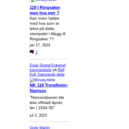
118 I Ringsaker
men hva mer ?
Kan noen hjelpe
med hva som er
tekst på dette
stempelet i tillegg til
Ringsaker ??
jan 17, 2024
2
Einar Strand Enkerud
kommenterte
på
Rolf
Erik Sjøstrands
bilde
NK 118 Trondheim-
Namsos
"Namsosbanen ble
ikke offisielt åpnet
før i 1934-35"
jul 3, 2023
Gisle Martin