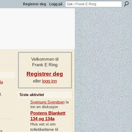
Registrer deg
Logg på
Velkommen til
Frank E Ring
Registrer deg
eller
logg inn
3a
.
Siste aktivitet
Sveinung Svendsen
la
inn en diskusjon
Postens Blankett
134 og 134a
Hva vet vi om
tolletikettene til
ks