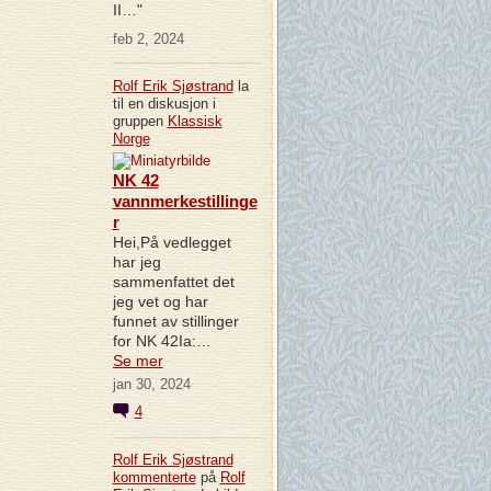
II…"
feb 2, 2024
Rolf Erik Sjøstrand
la
til en diskusjon i
gruppen
Klassisk
Norge
NK 42
vannmerkestillinge
r
Hei,På vedlegget
har jeg
sammenfattet det
jeg vet og har
funnet av stillinger
for NK 42Ia:…
Se mer
jan 30, 2024
4
Rolf Erik Sjøstrand
kommenterte
på
Rolf