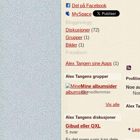
Del på Facebook
MySpace
Blogginnlegg
(72)
Diskusjoner
(1)
Grupper
(1)
Bilder
Fotoalbum
(1)
Alex Tangen sine Apps
Alex Tangens grupper
Profili
Mine albumsider
Noe av
46 medlemmer
Nor
Vis alle
Alex Ta
Alex Tangens diskusjoner
Gibud eller QXL
Legg
5 svar
Er det noen som kan dele