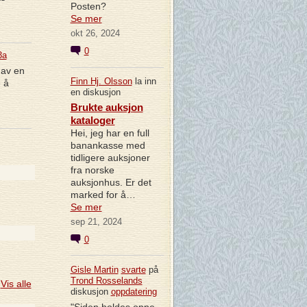
Posten?
Se mer
okt 26, 2024
0
3a
 av en
Finn Hj. Olsson
la inn
 å
en diskusjon
Brukte auksjon
kataloger
Hei, jeg har en full
banankasse med
tidligere auksjoner
fra norske
auksjonhus. Er det
marked for å…
Se mer
sep 21, 2024
0
Gisle Martin
svarte
på
Trond Rosselands
Vis alle
diskusjon
oppdatering
"Siden holdes oppe