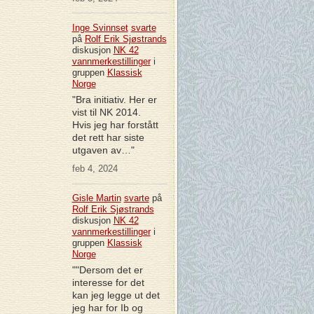
Inge Svinnset
svarte
på
Rolf Erik Sjøstrands
diskusjon
NK 42
vannmerkestillinger
i
gruppen
Klassisk
Norge
"Bra initiativ. Her er
vist til NK 2014.
Hvis jeg har forstått
det rett har siste
utgaven av…"
feb 4, 2024
Gisle Martin
svarte
på
Rolf Erik Sjøstrands
diskusjon
NK 42
vannmerkestillinger
i
gruppen
Klassisk
Norge
""Dersom det er
interesse for det
kan jeg legge ut det
jeg har for Ib og