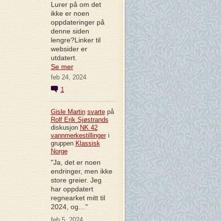
Lurer på om det
ikke er noen
oppdateringer på
denne siden
lengre?Linker til
websider er
utdatert.
Se mer
feb 24, 2024
1
Gisle Martin
svarte
på
Rolf Erik Sjøstrands
diskusjon
NK 42
vannmerkestillinger
i
gruppen
Klassisk
Norge
"Ja, det er noen
endringer, men ikke
store greier. Jeg
har oppdatert
regnearket mitt til
2024, og…"
feb 5, 2024