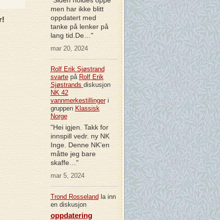
men har ikke blitt
oppdatert med
r!
tanke på lenker på
lang tid.De…"
mar 20, 2024
Rolf Erik Sjøstrand
svarte
på
Rolf Erik
Sjøstrands
diskusjon
NK 42
vannmerkestillinger
i
gruppen
Klassisk
Norge
"Hei igjen. Takk for
innspill vedr. ny NK
Inge. Denne NK’en
måtte jeg bare
skaffe…"
mar 5, 2024
Trond Rosseland
la inn
en diskusjon
oppdatering