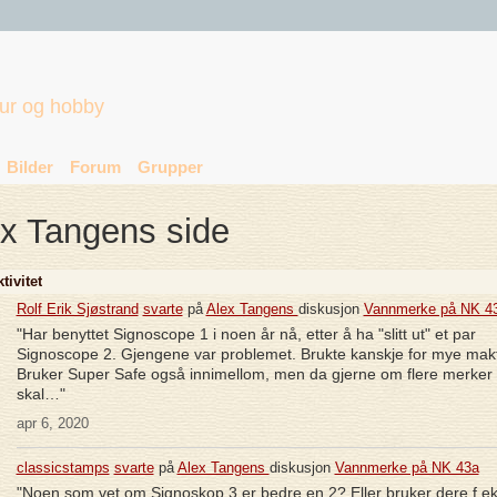
tur og hobby
Bilder
Forum
Grupper
x Tangens side
tivitet
Rolf Erik Sjøstrand
svarte
på
Alex Tangens
diskusjon
Vannmerke på NK 4
"Har benyttet Signoscope 1 i noen år nå, etter å ha "slitt ut" et par
Signoscope 2. Gjengene var problemet. Brukte kanskje for mye makt
Bruker Super Safe også innimellom, men da gjerne om flere merker
skal…"
apr 6, 2020
classicstamps
svarte
på
Alex Tangens
diskusjon
Vannmerke på NK 43a
"Noen som vet om Signoskop 3 er bedre en 2? Eller bruker dere f.e