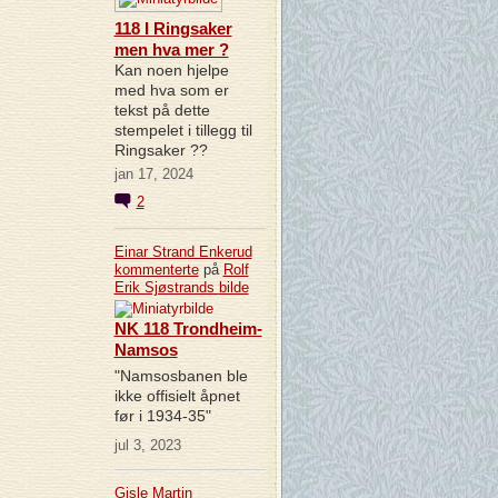
118 I Ringsaker
men hva mer ?
Kan noen hjelpe
med hva som er
tekst på dette
stempelet i tillegg til
Ringsaker ??
jan 17, 2024
2
Einar Strand Enkerud
kommenterte
på
Rolf
Erik Sjøstrands
bilde
NK 118 Trondheim-
Namsos
"Namsosbanen ble
ikke offisielt åpnet
før i 1934-35"
jul 3, 2023
Gisle Martin