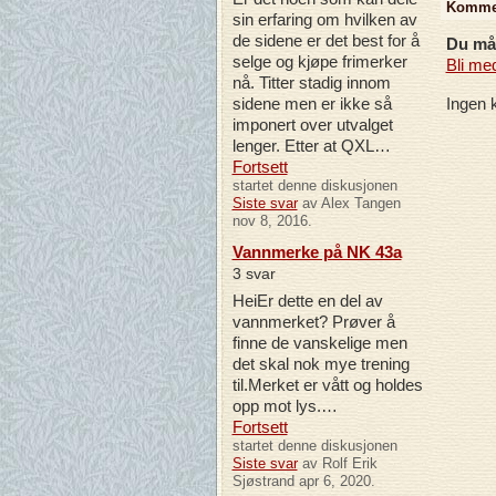
Komme
sin erfaring om hvilken av
de sidene er det best for å
Du må 
selge og kjøpe frimerker
Bli me
nå. Titter stadig innom
sidene men er ikke så
Ingen 
imponert over utvalget
lenger. Etter at QXL…
Fortsett
startet denne diskusjonen
Siste svar
av Alex Tangen
nov 8, 2016.
Vannmerke på NK 43a
3 svar
HeiEr dette en del av
vannmerket? Prøver å
finne de vanskelige men
det skal nok mye trening
til.Merket er vått og holdes
opp mot lys.…
Fortsett
startet denne diskusjonen
Siste svar
av Rolf Erik
Sjøstrand apr 6, 2020.