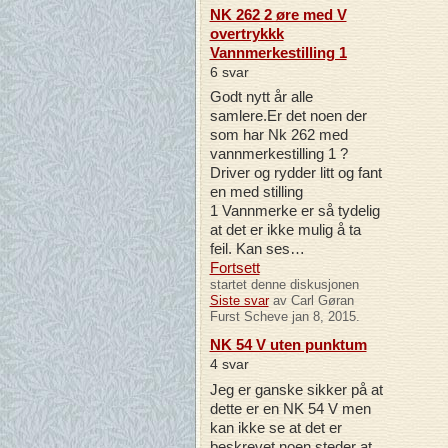
NK 262 2 øre med V
overtrykkk
Vannmerkestilling 1
6 svar
Godt nytt år alle
samlere.Er det noen der
som har Nk 262 med
vannmerkestilling 1 ?
Driver og rydder litt og fant
en med stilling
1 Vannmerke er så tydelig
at det er ikke mulig å ta
feil. Kan ses…
Fortsett
startet denne diskusjonen
Siste svar
av Carl Gøran
Furst Scheve jan 8, 2015.
NK 54 V uten punktum
4 svar
Jeg er ganske sikker på at
dette er en NK 54 V men
kan ikke se at det er
beskrevet noen steder at