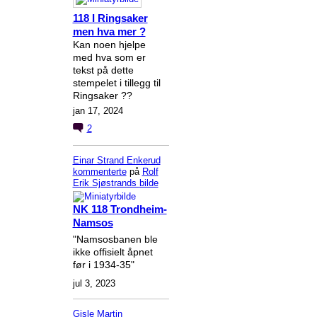
118 I Ringsaker
men hva mer ?
Kan noen hjelpe
med hva som er
tekst på dette
stempelet i tillegg til
Ringsaker ??
jan 17, 2024
2
Einar Strand Enkerud
kommenterte
på
Rolf
Erik Sjøstrands
bilde
NK 118 Trondheim-
Namsos
"Namsosbanen ble
ikke offisielt åpnet
før i 1934-35"
jul 3, 2023
Gisle Martin