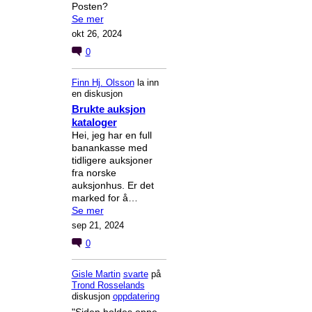
Posten?
Se mer
okt 26, 2024
0
Finn Hj. Olsson
la inn
en diskusjon
Brukte auksjon
kataloger
Hei, jeg har en full
banankasse med
tidligere auksjoner
fra norske
auksjonhus. Er det
marked for å…
Se mer
sep 21, 2024
0
Gisle Martin
svarte
på
Trond Rosselands
diskusjon
oppdatering
"Siden holdes oppe