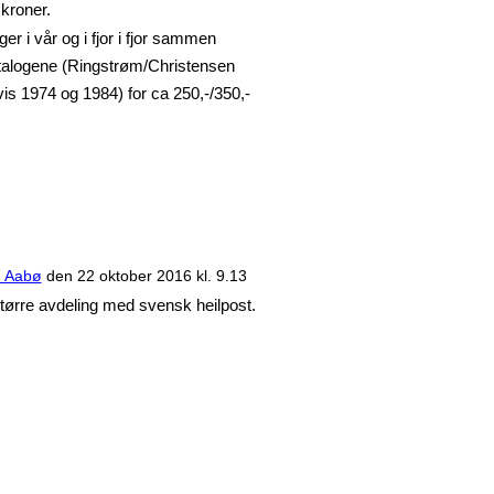
 kroner.
er i vår og i fjor i fjor sammen
talogene (Ringstrøm/Christensen
is 1974 og 1984) for ca 250,-/350,-
n Aabø
den
22 oktober 2016 kl. 9.13
større avdeling med svensk heilpost.