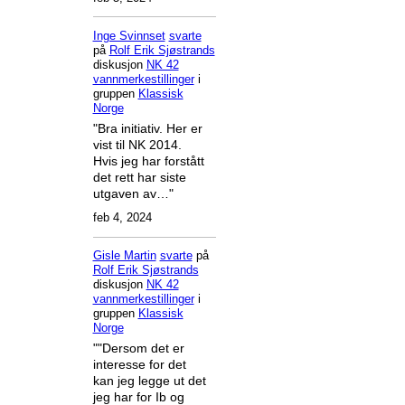
Inge Svinnset
svarte
på
Rolf Erik Sjøstrands
diskusjon
NK 42
vannmerkestillinger
i
gruppen
Klassisk
Norge
"Bra initiativ. Her er
vist til NK 2014.
Hvis jeg har forstått
det rett har siste
utgaven av…"
feb 4, 2024
Gisle Martin
svarte
på
Rolf Erik Sjøstrands
diskusjon
NK 42
vannmerkestillinger
i
gruppen
Klassisk
Norge
""Dersom det er
interesse for det
kan jeg legge ut det
jeg har for Ib og