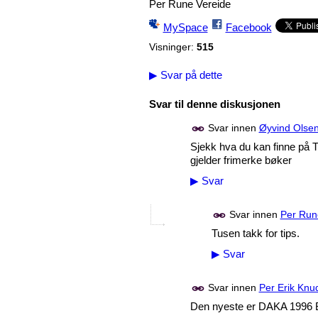
Per Rune Vereide
MySpace
Facebook
Visninger:
515
▶
Svar på dette
Svar til denne diskusjonen
Svar innen
Øyvind Olse
Sjekk hva du kan finne på T
gjelder frimerke bøker
▶
Svar
Svar innen
Per Run
Tusen takk for tips.
▶
Svar
Svar innen
Per Erik Knu
Den nyeste er DAKA 1996 B