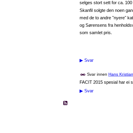
selges stort sett for ca. 100
Skanfil solgte den noen gang
med de to andre "nyere"
ka
og Sørensens fra
henholdsv
som samlet pris.
▶
Svar
Svar innen
Hans Kristia
FACIT 2015 spesial har ei 
▶
Svar