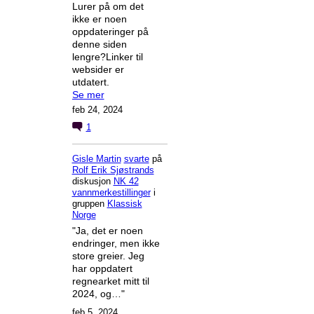
Lurer på om det
ikke er noen
oppdateringer på
denne siden
lengre?Linker til
websider er
utdatert.
Se mer
feb 24, 2024
1
Gisle Martin
svarte
på
Rolf Erik Sjøstrands
diskusjon
NK 42
vannmerkestillinger
i
gruppen
Klassisk
Norge
"Ja, det er noen
endringer, men ikke
store greier. Jeg
har oppdatert
regnearket mitt til
2024, og…"
feb 5, 2024