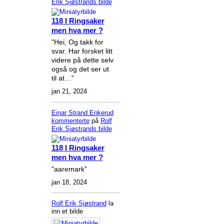
Erik Sjøstrands
bilde
118 I Ringsaker
men hva mer ?
"Hei, Og takk for
svar. Har forsket litt
videre på dette selv
også og det ser ut
til at…"
jan 21, 2024
Einar Strand Enkerud
kommenterte
på
Rolf
Erik Sjøstrands
bilde
118 I Ringsaker
men hva mer ?
"aaremark"
jan 18, 2024
Rolf Erik Sjøstrand
la
inn et bilde