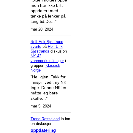
men har ikke blitt
oppdatert med
tanke på lenker på
lang tid.De…"
mar 20, 2024
Rolf Erik Sjøstrand
svarte
på
Rolf Erik
Sjøstrands
diskusjon
NK 42
vannmerkestillinger
i
gruppen
Klassisk
Norge
"Hei igjen. Takk for
innspill vedr. ny NK
Inge. Denne NK’en
måtte jeg bare
skaffe…"
mar 5, 2024
Trond Rosseland
la inn
en diskusjon
oppdatering