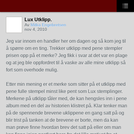
Lux Utklipp.
Av
Mitka Engebretsen
nov 4, 2010
Jeg var innom en handler her om dagen og så kom jeg til
å spørre om en ting. Trekker utklipp med pene stempler
prisen opp på et merke? Jeg fikk i svar at det var en plage
og at jeg ble oppfordret til å vaske av alle mine utklipp så
fort som overhode mulig.
Etter min mening er et merke som sitter på et utklipp med
pene fulle stempel minst like pent som Lux stemplinger.
Merkene på utklipp tåler med, de kan hengsles inn i pene
album med en del av historien klistret på. Klar tenker man
på de spennende brevene uklippene en gang satt på og
blir trist på tanken at de brevene er borte, men da kan
man prøve finne hvordan brev det satt på eller om man