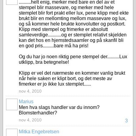
..........helt enig, merker med bare en del av et
stempel blir massevare, og merker med hele
stemplet blir fort prakt eller lux, pene klipp med ekte
brukt blir en mellomting mellom massevare og lux,
og så kommer hele brukte konvolutter og postkort.
Klipp med stempel og frimerke er absolutt
samleverdige...........og er stemplet relativt skjelden
kan det hos en hjemstedsaamler og på skanfil bli
en god pris.........bare må ha pris!
Og du har jo noen riktig pene stempel der..........Lux
utklipp, bra betegnelse!
Klipp er vel det nærmeste en kommer vanlig brukt
når hele saken er klipt bort, og det meste av
fimerker er jo ikke lux stemplet......
nov 4, 2010
Marius
Men hva slags handler var du innom?
Blomsterhandler?
nov 4, 2010
3
Mitka Engebretsen