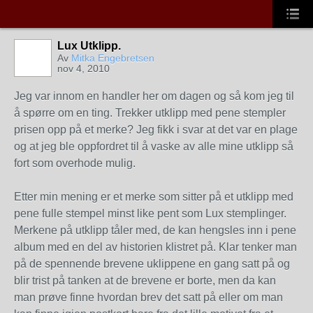
Lux Utklipp.
Av
Mitka Engebretsen
nov 4, 2010
Jeg var innom en handler her om dagen og så kom jeg til
å spørre om en ting. Trekker utklipp med pene stempler
prisen opp på et merke? Jeg fikk i svar at det var en plage
og at jeg ble oppfordret til å vaske av alle mine utklipp så
fort som overhode mulig.
Etter min mening er et merke som sitter på et utklipp med
pene fulle stempel minst like pent som Lux stemplinger.
Merkene på utklipp tåler med, de kan hengsles inn i pene
album med en del av historien klistret på. Klar tenker man
på de spennende brevene uklippene en gang satt på og
blir trist på tanken at de brevene er borte, men da kan
man prøve finne hvordan brev det satt på eller om man