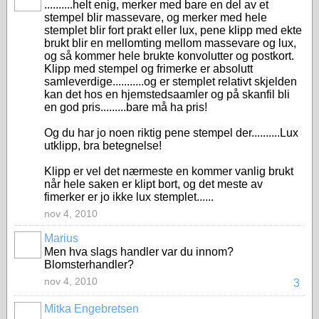
..........helt enig, merker med bare en del av et
stempel blir massevare, og merker med hele
stemplet blir fort prakt eller lux, pene klipp med ekte
brukt blir en mellomting mellom massevare og lux,
og så kommer hele brukte konvolutter og postkort.
Klipp med stempel og frimerke er absolutt
samleverdige...........og er stemplet relativt skjelden
kan det hos en hjemstedsaamler og på skanfil bli
en god pris.........bare må ha pris!
Og du har jo noen riktig pene stempel der..........Lux
utklipp, bra betegnelse!
Klipp er vel det nærmeste en kommer vanlig brukt
når hele saken er klipt bort, og det meste av
fimerker er jo ikke lux stemplet......
nov 4, 2010
Marius
Men hva slags handler var du innom?
Blomsterhandler?
nov 4, 2010
3
Mitka Engebretsen