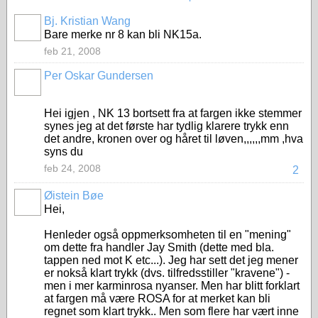
Bj. Kristian Wang
Bare merke nr 8 kan bli NK15a.
feb 21, 2008
Per Oskar Gundersen
Hei igjen , NK 13 bortsett fra at fargen ikke stemmer
synes jeg at det første har tydlig klarere trykk enn
det andre, kronen over og håret til løven,,,,,,mm ,hva
syns du
feb 24, 2008
2
Øistein Bøe
Hei,
Henleder også oppmerksomheten til en "mening"
om dette fra handler Jay Smith (dette med bla.
tappen ned mot K etc...). Jeg har sett det jeg mener
er nokså klart trykk (dvs. tilfredsstiller "kravene") -
men i mer karminrosa nyanser. Men har blitt forklart
at fargen må være ROSA for at merket kan bli
regnet som klart trykk.. Men som flere har vært inne