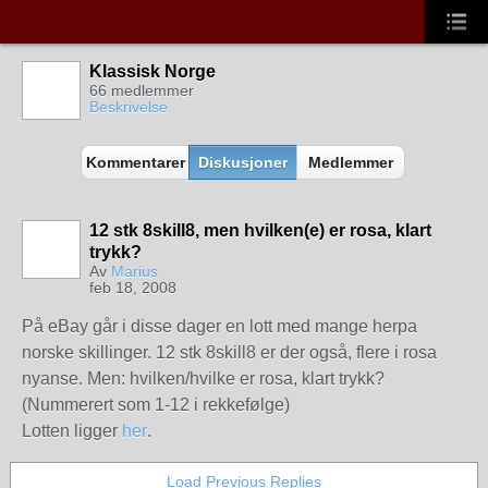
Klassisk Norge
66 medlemmer
Beskrivelse
Kommentarer
Diskusjoner
Medlemmer
12 stk 8skill8, men hvilken(e) er rosa, klart
trykk?
Av
Marius
feb 18, 2008
På eBay går i disse dager en lott med mange herpa
norske skillinger. 12 stk 8skill8 er der også, flere i rosa
nyanse. Men: hvilken/hvilke er rosa, klart trykk?
(Nummerert som 1-12 i rekkefølge)
Lotten ligger
her
.
Load Previous Replies