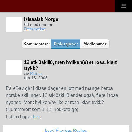
Klassisk Norge
66 medlemmer
Beskrivelse
Kommentarer
Diskusjoner
Medlemmer
12 stk 8skill8, men hvilken(e) er rosa, klart
trykk?
Av
Marius
feb 18, 2008
På eBay går i disse dager en lott med mange herpa
norske skillinger. 12 stk 8skill8 er der også, flere i rosa
nyanse. Men: hvilken/hvilke er rosa, klart trykk?
(Nummerert som 1-12 i rekkefølge)
Lotten ligger
her
.
Load Previous Replies