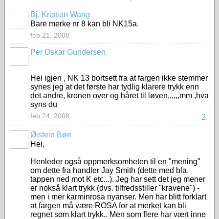
Bj. Kristian Wang
Bare merke nr 8 kan bli NK15a.
feb 21, 2008
Per Oskar Gundersen
Hei igjen , NK 13 bortsett fra at fargen ikke stemmer
synes jeg at det første har tydlig klarere trykk enn
det andre, kronen over og håret til løven,,,,,,mm ,hva
syns du
feb 24, 2008
2
Øistein Bøe
Hei,
Henleder også oppmerksomheten til en "mening"
om dette fra handler Jay Smith (dette med bla.
tappen ned mot K etc...). Jeg har sett det jeg mener
er nokså klart trykk (dvs. tilfredsstiller "kravene") -
men i mer karminrosa nyanser. Men har blitt forklart
at fargen må være ROSA for at merket kan bli
regnet som klart trykk.. Men som flere har vært inne