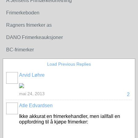
A Jensens Frimærkeforretning
Frimerkeboden
Ragners frimerker as
DANO Frimerkeauksjoner
BC-frimerker
Load Previous Replies
Arvid Løhre
mai 24, 2013
2
Atle Edvardsen
Ikke akkurat en frimerkehandler, men iallfall en
oppfordring til å kjøpe frimerker: