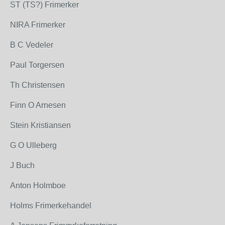
ST (TS?) Frimerker
NIRA Frimerker
B C Vedeler
Paul Torgersen
Th Christensen
Finn O Arnesen
Stein Kristiansen
G O Ulleberg
J Buch
Anton Holmboe
Holms Frimerkehandel