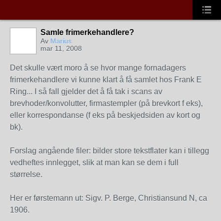
Samle frimerkehandlere?
Av
Marius
mar 11, 2008
Det skulle vært moro å se hvor mange fornadagers
frimerkehandlere vi kunne klart å få samlet hos Frank E
Ring... I så fall gjelder det å få tak i scans av
brevhoder/konvolutter, firmastempler (på brevkort f eks),
eller korrespondanse (f eks på beskjedsiden av kort og
bk).
Forslag angående filer: bilder store tekstflater kan i tillegg
vedheftes innlegget, slik at man kan se dem i full
størrelse.
Her er førstemann ut: Sigv. P. Berge, Christiansund N, ca
1906.