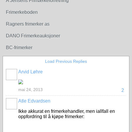
A Jensens Frimærkeforretning
Frimerkeboden
Ragners frimerker as
DANO Frimerkeauksjoner
BC-frimerker
Load Previous Replies
Arvid Løhre
mai 24, 2013
2
Atle Edvardsen
Ikke akkurat en frimerkehandler, men iallfall en
oppfordring til å kjøpe frimerker: