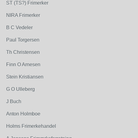
ST (TS?) Frimerker
NIRA Frimerker
B C Vedeler
Paul Torgersen
Th Christensen
Finn O Arnesen
Stein Kristiansen
G O Ulleberg
J Buch
Anton Holmboe
Holms Frimerkehandel