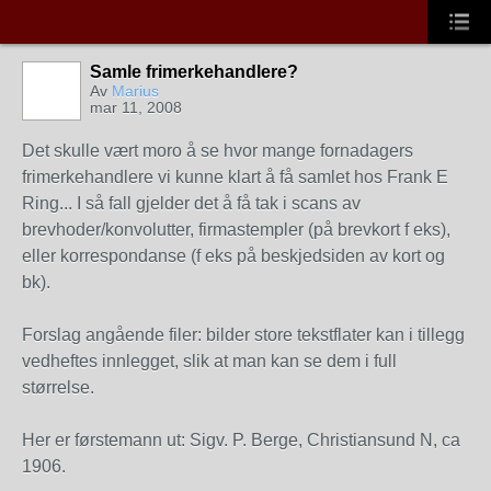
Samle frimerkehandlere?
Av
Marius
mar 11, 2008
Det skulle vært moro å se hvor mange fornadagers
frimerkehandlere vi kunne klart å få samlet hos Frank E
Ring... I så fall gjelder det å få tak i scans av
brevhoder/konvolutter, firmastempler (på brevkort f eks),
eller korrespondanse (f eks på beskjedsiden av kort og
bk).
Forslag angående filer: bilder store tekstflater kan i tillegg
vedheftes innlegget, slik at man kan se dem i full
størrelse.
Her er førstemann ut: Sigv. P. Berge, Christiansund N, ca
1906.