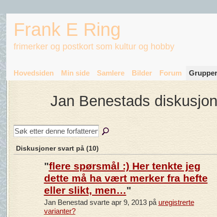
Frank E Ring
frimerker og postkort som kultur og hobby
Hovedsiden
Min side
Samlere
Bilder
Forum
Gruppe
Jan Benestads diskusjo
Diskusjoner svart på (10)
"
flere spørsmål :) Her tenkte jeg
dette må ha vært merker fra hefte
eller slikt, men…
"
Jan Benestad svarte apr 9, 2013 på
uregistrerte
varianter?