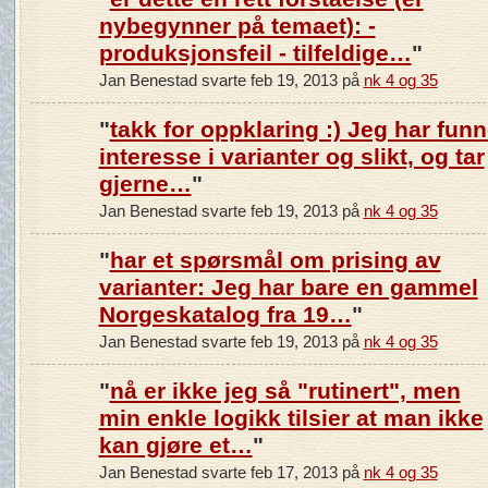
nybegynner på temaet): -
produksjonsfeil - tilfeldige…
"
Jan Benestad svarte feb 19, 2013 på
nk 4 og 35
"
takk for oppklaring :) Jeg har funn
interesse i varianter og slikt, og tar
gjerne…
"
Jan Benestad svarte feb 19, 2013 på
nk 4 og 35
"
har et spørsmål om prising av
varianter: Jeg har bare en gammel
Norgeskatalog fra 19…
"
Jan Benestad svarte feb 19, 2013 på
nk 4 og 35
"
nå er ikke jeg så "rutinert", men
min enkle logikk tilsier at man ikke
kan gjøre et…
"
Jan Benestad svarte feb 17, 2013 på
nk 4 og 35