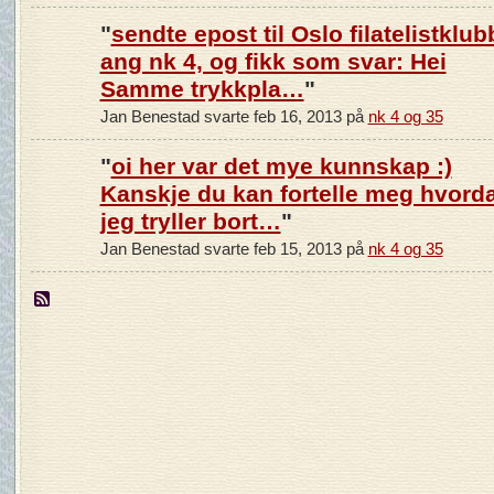
"
sendte epost til Oslo filatelistklub
ang nk 4, og fikk som svar: Hei
Samme trykkpla…
"
Jan Benestad svarte feb 16, 2013 på
nk 4 og 35
"
oi her var det mye kunnskap :)
Kanskje du kan fortelle meg hvord
jeg tryller bort…
"
Jan Benestad svarte feb 15, 2013 på
nk 4 og 35