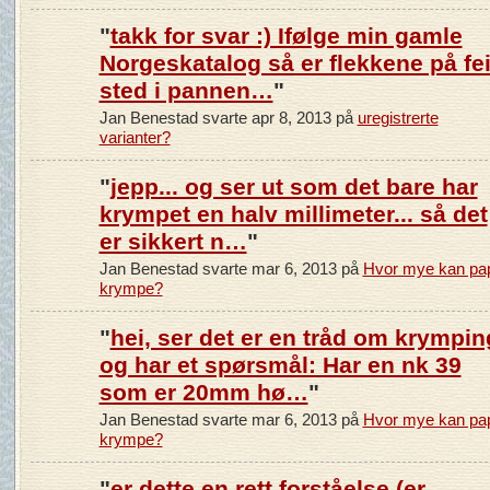
"
takk for svar :) Ifølge min gamle
Norgeskatalog så er flekkene på fei
sted i pannen…
"
Jan Benestad svarte apr 8, 2013 på
uregistrerte
varianter?
"
jepp... og ser ut som det bare har
krympet en halv millimeter... så det
er sikkert n…
"
Jan Benestad svarte mar 6, 2013 på
Hvor mye kan pap
krympe?
"
hei, ser det er en tråd om krympin
og har et spørsmål: Har en nk 39
som er 20mm hø…
"
Jan Benestad svarte mar 6, 2013 på
Hvor mye kan pap
krympe?
"
er dette en rett forståelse (er