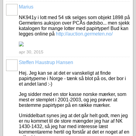
Marius
NK941y i lott med 54 stk selges som objekt 1898 på
Germetens auksjon over PCÅs dødsbo... men sjekk
katalogen for mange lotter med papirtyper! Bud kan
legges online på
http://auction.germeten.no/
apr 30, 2015
Steffen Haustrup Hansen
Hej. Jeg kan se at det er vanskeligt at finde
papirtyperne i Norge - tænk så blot på os, der bor i
et andet land :-)
Jeg sidder med en stor kasse norske mærker, som
mest er stemplet i 2001-2003, og jeg prøver at
bestemme papirtyper på en række mærker.
Umiddelbart synes jeg at det går helt godt, men jeg
er nu kommet til de store mængder jeg har af NK
1430-1432, så jeg har med interesse læst
kommentarerne hertil og forstår at det er noget af en