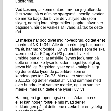
udfordring.
Ved læsning af kommentarer mv. har jeg allerede
fået svaret på et af mine spørgsmål, nemlig hvorfor
de mørke bagsider bliver delvist lysende (som
skyer), nemlig fordi blegemidler i papiret påværker
bagsiden, når der vaskes af i vand, så tak for dette
råd.
Et mærke har dog givet mig hovedbrud, og det er et
mærke af NK 1434 I. Alle de mærker jeg har, bortset
fra ét, har mørk forside i uv lys, således som de skal
være med Za-P2 og Za-P3 papiret, hvilket
umiddelbart er til at adskille (synes jeg), men på
dette ene mærke lyser forsiden meget tydeligt og
jævnt blåligt. Bagsiden lyser også kraftigt blåligt
og der er ikke lysende papirfibre, som er
kendetegnet for Za-P3. Mærket er stemplet
28.11.02, og det er vasket af i vand sammen med
over hundrede af samme mærke, og kun samme
mærke, men kun dette ene lyser i uv lys.
Har nogen i gruppen også set et sådant mærke,
eller kan nogen fortælle mig hvad der er
forklaringen på, at dette ene mærke har en tydelig