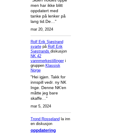
men har ikke blitt
oppdatert med
tanke på lenker på
lang tid.De…"
mar 20, 2024
Rolf Erik Sjøstrand
svarte
på
Rolf Erik
Sjøstrands
diskusjon
NK 42
vannmerkestillinger
i
gruppen
Klassisk
Norge
"Hei igjen. Takk for
innspill vedr. ny NK
Inge. Denne NK’en
måtte jeg bare
skaffe…"
mar 5, 2024
Trond Rosseland
la inn
en diskusjon
oppdatering