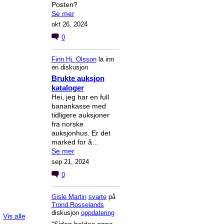
Posten?
Se mer
okt 26, 2024
0
Finn Hj. Olsson
la inn
en diskusjon
Brukte auksjon
kataloger
Hei, jeg har en full
banankasse med
tidligere auksjoner
fra norske
auksjonhus. Er det
marked for å…
Se mer
sep 21, 2024
0
Gisle Martin
svarte
på
Trond Rosselands
diskusjon
oppdatering
Vis alle
"Siden holdes oppe