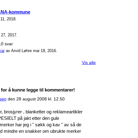
 RANA-kommune
11, 2018.
 27, 2017.
10 svar
var
av Arvid Løhre mai 19, 2016.
Vis alle
r å kunne legge til kommentarer!
esen
den 28 august 2008 kl. 12.50
 brosjyrer , blanketter og reklameartikler
ESIELT på jakt etter den gule
erker har jeg i " søkk og kav " av så de
 med mindre en snakker om ubrukte merker