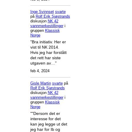
Inge Svinnset
svarte
på
Rolf Erik Sjøstrands
diskusjon
NK 42
vannmerkestillinger
i
gruppen
Klassisk
Norge
"Bra initiativ. Her er
vist til NK 2014.
Hvis jeg har forstått
det rett har siste
utgaven av…"
feb 4, 2024
Gisle Martin
svarte
på
Rolf Erik Sjøstrands
diskusjon
NK 42
vannmerkestillinger
i
gruppen
Klassisk
Norge
""Dersom det er
interesse for det
kan jeg legge ut det
jeg har for Ib og