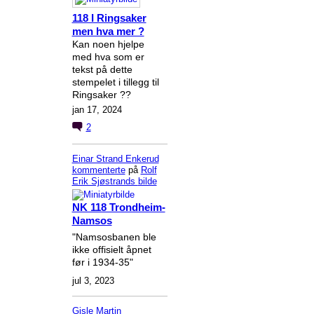
118 I Ringsaker
men hva mer ?
Kan noen hjelpe
med hva som er
tekst på dette
stempelet i tillegg til
Ringsaker ??
jan 17, 2024
2
Einar Strand Enkerud
kommenterte
på
Rolf
Erik Sjøstrands
bilde
NK 118 Trondheim-
Namsos
"Namsosbanen ble
ikke offisielt åpnet
før i 1934-35"
jul 3, 2023
Gisle Martin