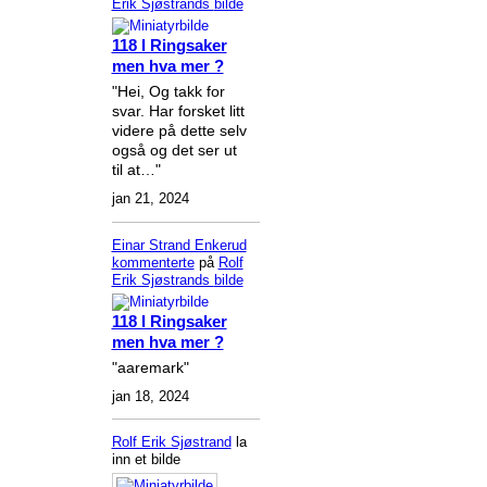
Erik Sjøstrands
bilde
118 I Ringsaker
men hva mer ?
"Hei, Og takk for
svar. Har forsket litt
videre på dette selv
også og det ser ut
til at…"
jan 21, 2024
Einar Strand Enkerud
kommenterte
på
Rolf
Erik Sjøstrands
bilde
118 I Ringsaker
men hva mer ?
"aaremark"
jan 18, 2024
Rolf Erik Sjøstrand
la
inn et bilde