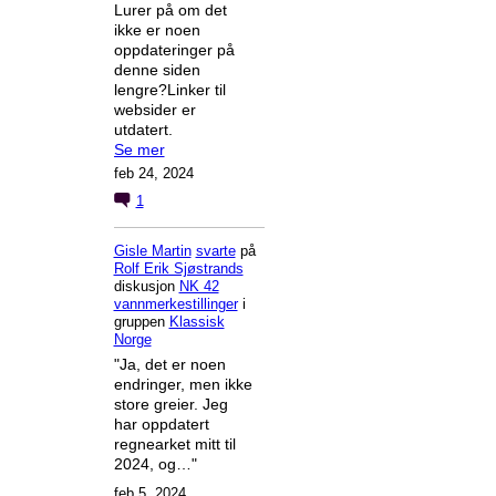
Lurer på om det
ikke er noen
oppdateringer på
denne siden
lengre?Linker til
websider er
utdatert.
Se mer
feb 24, 2024
1
Gisle Martin
svarte
på
Rolf Erik Sjøstrands
diskusjon
NK 42
vannmerkestillinger
i
gruppen
Klassisk
Norge
"Ja, det er noen
endringer, men ikke
store greier. Jeg
har oppdatert
regnearket mitt til
2024, og…"
feb 5, 2024