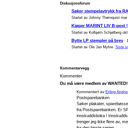
Diskusjonsforum
Søker stempelavtrykk fra
Startet av Johnny Thørnquist mar 
Kjøper MARINT LIV B-post !
Startet av Kolbjørn Schjølberg okt
Bytte LP stempler på brev
Startet av Ole Jan Myhre.
Siste s
Kommentarvegg
Kommenter
Du må være medlem av WANTED! fo
Kommentert av
Erling Andr
Postsparebanken
Søker plakater, sparebøsser,
fra Postsparebanken. Er SP
innskuddsboka ! Innskuddsm
trenger jeg ikke flere av,
fra den første serien.