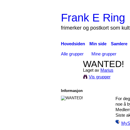
Frank E Ring
frimerker og postkort som kul
Hovedsiden
Min side
Samlere
Alle grupper
Mine grupper
WANTED!
Laget av
Marius
Vis grupper
Informasjon
For deg
noe å by
Medle
Siste ak
MyS