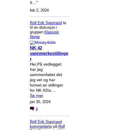
II…"
feb 2, 2024
Rolf Erik Sjøstrand
la
til en diskusjon i
gruppen
Klassisk
Norge
NK 42
vannmerkestillinge
r
Hei,På vedlegget
har jeg
sammenfattet det
jeg vet og har
funnet av stillinger
for NK 42Ia:…
Se mer
jan 30, 2024
4
Rolf Erik Sjøstrand
kommenterte
på
Rolf